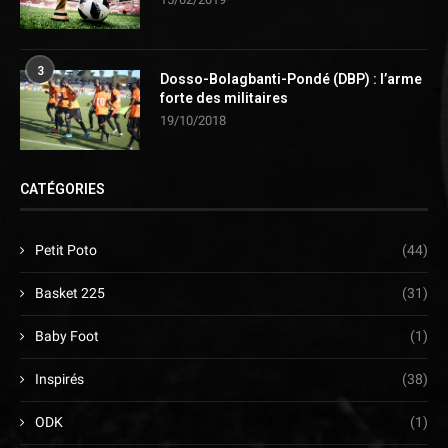
3
Dosso-Bolagbanti-Pondé (DBP) : l’arme
forte des militaires
19/10/2018
CATÉGORIES
Petit Poto
(44)
Basket 225
(31)
Baby Foot
(1)
Inspirés
(38)
ODK
(1)