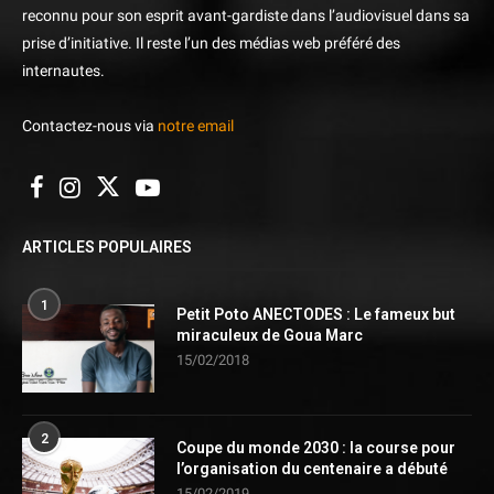
reconnu pour son esprit avant-gardiste dans l’audiovisuel dans sa
prise d’initiative. Il reste l’un des médias web préféré des
internautes.
Contactez-nous via
notre email
ARTICLES POPULAIRES
1
Petit Poto ANECTODES : Le fameux but
miraculeux de Goua Marc
15/02/2018
2
Coupe du monde 2030 : la course pour
l’organisation du centenaire a débuté
15/02/2019