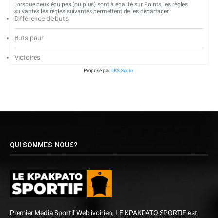
Lorsque deux équipes (ou plus) sont à égalité sur Points, les règles
suivantes les règles suivantes permettent de les départager :
Différence de buts
Buts pour
Victoires
Proposé par
LKS Score
QUI SOMMES-NOUS?
Premier Media Sportif Web ivoirien, LE KPAKPATO SPORTIF est