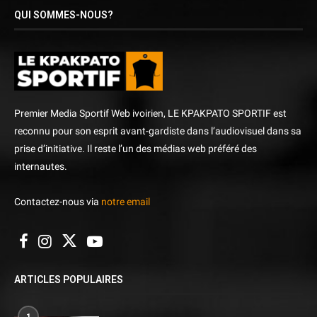
QUI SOMMES-NOUS?
Premier Media Sportif Web ivoirien, LE KPAKPATO SPORTIF est
reconnu pour son esprit avant-gardiste dans l’audiovisuel dans sa
prise d’initiative. Il reste l’un des médias web préféré des
internautes.
Contactez-nous via
notre email
ARTICLES POPULAIRES
1