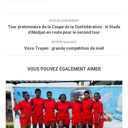
Article précédent
Tour préliminaire de la Coupe de la Confédération : le Stade
d’Abidjan en route pour le second tour
Article suivant
Voco Truyen : grande compétition de noël
VOUS POUVEZ ÉGALEMENT AIMER