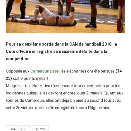
Pour sa deuxième sortie dans la CAN de handball 2018, la
Côte d’Ivoire enregistre sa deuxième défaite dans la
compétition.
Opposée aux
Camerounaises
, les éléphantes ont été battues
(34-
25)
soit 9 points d’écart.
Malgré cette défaite, rien n’est encore totalement perdu pour les
Ivoiriennes puisqu’elles devront encore jouer
2 matchs
. Quant aux
lionnes du Cameroun, elles ont déjà un pied au second tour avec
cette 2e victoire après celle enregistrée face à l’Algerie hier.
HANDBALL
NEWS