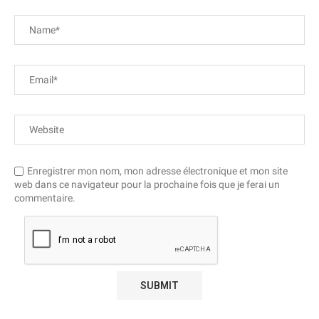
Enregistrer mon nom, mon adresse électronique et mon site
web dans ce navigateur pour la prochaine fois que je ferai un
commentaire.