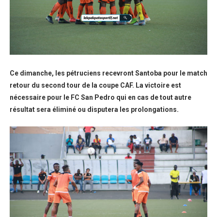
Ce dimanche, les pétruciens recevront Santoba pour le match
retour du second tour de la coupe CAF. La victoire est
nécessaire pour le FC San Pedro qui en cas de tout autre
résultat sera éliminé ou disputera les prolongations.