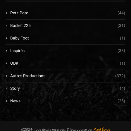
Petit Poto
(44)
Basket 225
(31)
Baby Foot
(1)
Inspirés
(38)
ODK
(1)
Autres Productions
(372)
Story
(4)
News
(25)
@2024- Tous droits réservés. Site propulsé par
Pixel Épicé