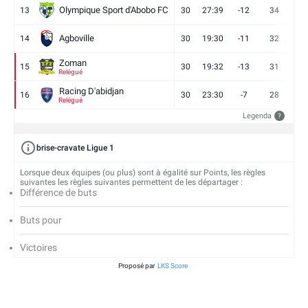
Olympique Sport d'Abobo FC
13
30
27:39
-12
34
9
Agboville
14
30
19:30
-11
32
7
Zoman
15
30
19:32
-13
31
7
Relégué
Racing D'abidjan
16
30
23:30
-7
28
6
Relégué
Legenda
?
brise-cravate Ligue 1
Lorsque deux équipes (ou plus) sont à égalité sur Points, les règles
suivantes les règles suivantes permettent de les départager :
Différence de buts
Buts pour
Victoires
Proposé par
LKS Score