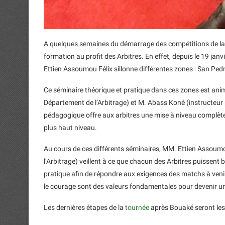
A quelques semaines du démarrage des compétitions de la L
formation au profit des Arbitres. En effet, depuis le 19 jan
Ettien Assoumou Félix sillonne différentes zones : San Pe
Ce séminaire théorique et pratique dans ces zones est ani
Département de l’Arbitrage) et M. Abass Koné (instructeur 
pédagogique offre aux arbitres une mise à niveau complète s
plus haut niveau.
Au cours de ces différents séminaires, MM. Ettien Assoumo
l’Arbitrage) veillent à ce que chacun des Arbitres puissent 
pratique afin de répondre aux exigences des matchs à venir. 
le courage sont des valeurs fondamentales pour devenir un t
Les dernières étapes de la
tournée
après Bouaké seront les 