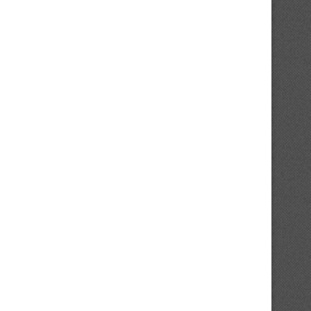
La commission électorale dévoile
Gothia Cup : Un parcours sat
son calendrier
pour les...