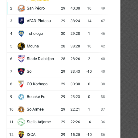
Champions de la
CAF
San Pédro
2
29
40:30
10
49
13
10
6
AFAD-Plateau
3
29
38:24
14
47
13
8
8
Tchologo
4
30
29:28
1
46
12
10
8
Mouna
5
28
38:28
10
42
12
6
10
Stade D'abidjan
6
28
28:26
2
40
11
7
10
Sol
7
29
33:43
-10
40
12
4
13
CO Korhogo
8
29
30:30
0
38
10
8
11
Bouaké Fc
9
29
23:23
0
38
9
11
9
So Armee
10
29
22:21
1
37
9
10
10
Stella Adjame
11
29
22:26
-4
36
9
9
11
ISCA
12
29
15:25
-10
36
10
6
13