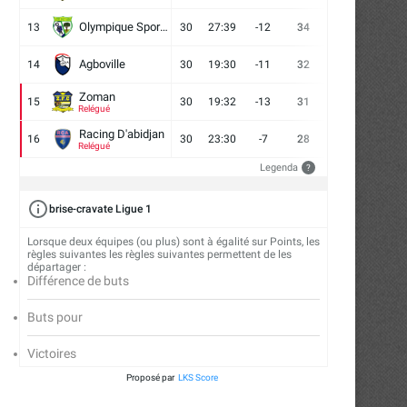
Olympique Sport d'Abobo FC
13
30
27:39
-12
34
9
7
14
Agboville
14
30
19:30
-11
32
7
11
12
Zoman
15
30
19:32
-13
31
7
10
13
Relégué
Racing D'abidjan
16
30
23:30
-7
28
6
10
14
Relégué
Legenda
?
brise-cravate Ligue 1
Lorsque deux équipes (ou plus) sont à égalité sur Points, les
règles suivantes les règles suivantes permettent de les
départager :
Différence de buts
Buts pour
Victoires
Proposé par
LKS Score