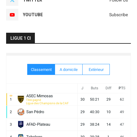
TWITTER
Follow Us
YOUTUBE
Subscribe
LIGUE 1 CI
Classement
A domicile
Extèrieur
J
Buts
Diff
PTS
V
ASEC Mimosas
1
30
50:21
29
62
19
Titre gagné
Ligue des Champions de la CAF
San Pédro
2
29
40:30
10
49
13
AFAD-Plateau
3
29
38:24
14
47
13
Tchologo