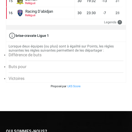
15
30
19:32
-13
31
7
Relégué
Racing D'abidjan
16
30
23:30
-7
28
6
Relégué
Legenda
?
brise-cravate Ligue 1
Lorsque deux équipes (ou plus) sont à égalité sur Points, les règles
suivantes les règles suivantes permettent de les départager :
Différence de buts
Buts pour
Victoires
Proposé par
LKS Score
QUI SOMMES-NOUS?