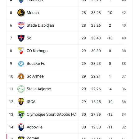
4
30
29:28
1
46
12
Mouna
5
28
38:28
10
42
12
Stade D'abidjan
6
28
28:26
2
40
11
Sol
7
29
33:43
-10
40
12
CO Korhogo
8
29
30:30
0
38
10
Bouaké Fc
9
29
23:23
0
38
9
So Armee
10
29
22:21
1
37
9
Stella Adjame
11
29
22:26
-4
36
9
ISCA
12
29
15:25
-10
36
10
Olympique Sport d'Abobo FC
13
30
27:39
-12
34
9
Agboville
14
30
19:30
-11
32
7
Zoman