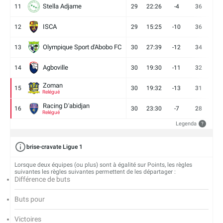
Stella Adjame
11
29
22:26
-4
36
9
ISCA
12
29
15:25
-10
36
10
Olympique Sport d'Abobo FC
13
30
27:39
-12
34
9
Agboville
14
30
19:30
-11
32
7
Zoman
15
30
19:32
-13
31
7
Relégué
Racing D'abidjan
16
30
23:30
-7
28
6
Relégué
Legenda
?
brise-cravate Ligue 1
Lorsque deux équipes (ou plus) sont à égalité sur Points, les règles
suivantes les règles suivantes permettent de les départager :
Différence de buts
Buts pour
Victoires