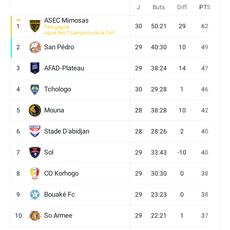
J
Buts
Diff
PTS
V
ASEC Mimosas
1
30
50:21
29
62
19
Titre gagné
Ligue des Champions de la CAF
San Pédro
2
29
40:30
10
49
13
AFAD-Plateau
3
29
38:24
14
47
13
Tchologo
4
30
29:28
1
46
12
Mouna
5
28
38:28
10
42
12
Stade D'abidjan
6
28
28:26
2
40
11
Sol
7
29
33:43
-10
40
12
CO Korhogo
8
29
30:30
0
38
10
Bouaké Fc
9
29
23:23
0
38
9
So Armee
10
29
22:21
1
37
9