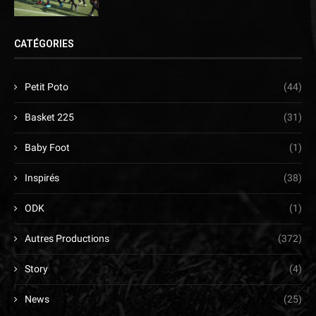
CATÉGORIES
Petit Poto
(44)
Basket 225
(31)
Baby Foot
(1)
Inspirés
(38)
ODK
(1)
Autres Productions
(372)
Story
(4)
News
(25)