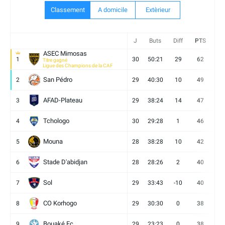
Classement
A domicile
Extèrieur
J
Buts
Diff
PTS
V
ASEC Mimosas
1
30
50:21
29
62
19
Titre gagné
Ligue des Champions de la CAF
San Pédro
2
29
40:30
10
49
13
AFAD-Plateau
3
29
38:24
14
47
13
Tchologo
4
30
29:28
1
46
12
Mouna
5
28
38:28
10
42
12
Stade D'abidjan
6
28
28:26
2
40
11
Sol
7
29
33:43
-10
40
12
CO Korhogo
8
29
30:30
0
38
10
Bouaké Fc
9
29
23:23
0
38
9