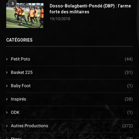
3
Dosso-Bolagbanti-Pondé (DBP) : l’arme
forte des militaires
19/10/2018
CATÉGORIES
Petit Poto
(44)
Basket 225
(31)
Baby Foot
(1)
Inspirés
(38)
ODK
(1)
Autres Productions
(372)