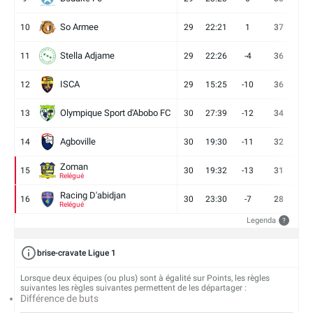
So Armee
10
29
22:21
1
37
9
Stella Adjame
11
29
22:26
-4
36
9
ISCA
12
29
15:25
-10
36
10
Olympique Sport d'Abobo FC
13
30
27:39
-12
34
9
Agboville
14
30
19:30
-11
32
7
Zoman
15
30
19:32
-13
31
7
Relégué
Racing D'abidjan
16
30
23:30
-7
28
6
Relégué
Legenda
?
brise-cravate Ligue 1
Lorsque deux équipes (ou plus) sont à égalité sur Points, les règles
suivantes les règles suivantes permettent de les départager :
Différence de buts