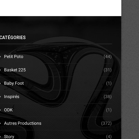
CATÉGORIES
Petit Poto
(44)
Basket 225
(31)
Baby Foot
(1)
Inspirés
(38)
ODK
(1)
Autres Productions
(372)
Story
(4)