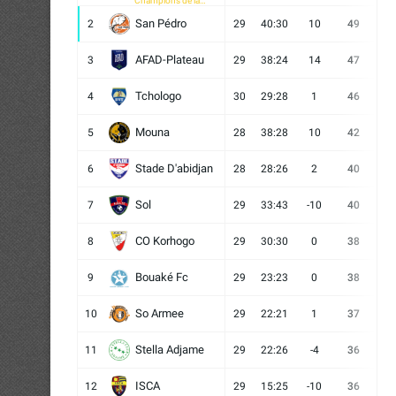
Champions de la
CAF
San Pédro
2
29
40:30
10
49
13
AFAD-Plateau
3
29
38:24
14
47
13
Tchologo
4
30
29:28
1
46
12
Mouna
5
28
38:28
10
42
12
Stade D'abidjan
6
28
28:26
2
40
11
Sol
7
29
33:43
-10
40
12
CO Korhogo
8
29
30:30
0
38
10
Bouaké Fc
9
29
23:23
0
38
9
So Armee
10
29
22:21
1
37
9
Stella Adjame
11
29
22:26
-4
36
9
ISCA
12
29
15:25
-10
36
10