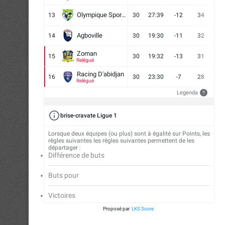
Olympique Sport d'Abobo FC
13
30
27:39
-12
34
9
Agboville
14
30
19:30
-11
32
7
Zoman
15
30
19:32
-13
31
7
Relégué
Racing D'abidjan
16
30
23:30
-7
28
6
Relégué
Legenda
?
brise-cravate Ligue 1
Lorsque deux équipes (ou plus) sont à égalité sur Points, les
règles suivantes les règles suivantes permettent de les
départager :
Différence de buts
Buts pour
Victoires
Proposé par
LKS Score