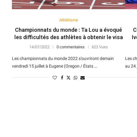
Athlétisme
Championnats du monde : Ta Lou a évoqué
C
les difficultés des athlètes à obtenir le visa
I
14/07/2022
0 commentaires
623 Vues
Les championnats du monde 2022 s’ouvriront demain
Les c
vendredi 15 juillet à Eugene (Oregon / États …
au 24 
N
D
Forme
D
N
V
V
D
5
6