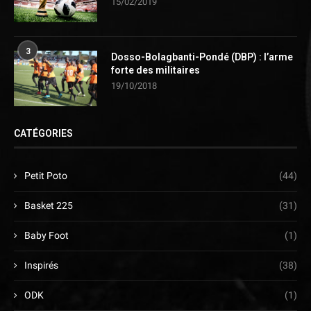
15/02/2019
3
Dosso-Bolagbanti-Pondé (DBP) : l’arme
forte des militaires
19/10/2018
CATÉGORIES
Petit Poto
(44)
Basket 225
(31)
Baby Foot
(1)
Inspirés
(38)
ODK
(1)