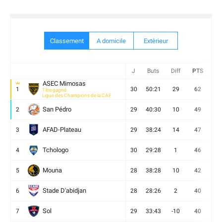
Classement
A domicile
Extèrieur
J
Buts
Diff
PTS
V
ASEC Mimosas
1
30
50:21
29
62
19
Titre gagné
Ligue des Champions de la CAF
San Pédro
2
29
40:30
10
49
13
AFAD-Plateau
3
29
38:24
14
47
13
Tchologo
4
30
29:28
1
46
12
Mouna
5
28
38:28
10
42
12
Stade D'abidjan
6
28
28:26
2
40
11
Sol
7
29
33:43
-10
40
12