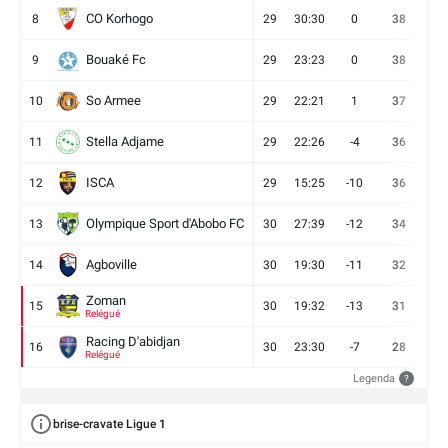
CO Korhogo
8
29
30:30
0
38
10
Bouaké Fc
9
29
23:23
0
38
9
So Armee
10
29
22:21
1
37
9
Stella Adjame
11
29
22:26
-4
36
9
ISCA
12
29
15:25
-10
36
10
Olympique Sport d'Abobo FC
13
30
27:39
-12
34
9
Agboville
14
30
19:30
-11
32
7
Zoman
15
30
19:32
-13
31
7
Relégué
Racing D'abidjan
16
30
23:30
-7
28
6
Relégué
Legenda
?
brise-cravate Ligue 1