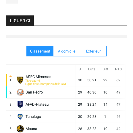
LIGUE 1 CI
Classement
A domicile
Extèrieur
J
Buts
Diff
PTS
V
ASEC Mimosas
1
30
50:21
29
62
19
Titre gagné
Ligue des Champions de la CAF
San Pédro
2
29
40:30
10
49
13
AFAD-Plateau
3
29
38:24
14
47
13
Tchologo
4
30
29:28
1
46
12
Mouna
5
28
38:28
10
42
12