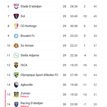
Stade D'abidjan
6
28
28:26
2
40
11
Sol
7
29
33:43
-10
40
12
CO Korhogo
8
29
30:30
0
38
10
Bouaké Fc
9
29
23:23
0
38
9
So Armee
10
29
22:21
1
37
9
Stella Adjame
11
29
22:26
-4
36
9
ISCA
12
29
15:25
-10
36
10
Olympique Sport d'Abobo FC
13
30
27:39
-12
34
9
Agboville
14
30
19:30
-11
32
7
Zoman
15
30
19:32
-13
31
7
Relégué
Racing D'abidjan
16
30
23:30
-7
28
6
Relégué