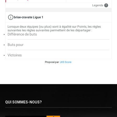
Legenda
?
brise-cravate Ligue 1
Lorsque deux équipes (ou plus) sont à égalité sur Points, les règles
suivantes les règles suivantes permettent de les départager :
Différence de buts
Buts pour
Victoires
Proposé par
LKS Score
QUI SOMMES-NOUS?