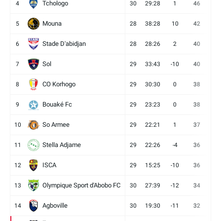
Tchologo
4
30
29:28
1
46
12
Mouna
5
28
38:28
10
42
12
Stade D'abidjan
6
28
28:26
2
40
11
Sol
7
29
33:43
-10
40
12
CO Korhogo
8
29
30:30
0
38
10
Bouaké Fc
9
29
23:23
0
38
9
So Armee
10
29
22:21
1
37
9
Stella Adjame
11
29
22:26
-4
36
9
ISCA
12
29
15:25
-10
36
10
Olympique Sport d'Abobo FC
13
30
27:39
-12
34
9
Agboville
14
30
19:30
-11
32
7