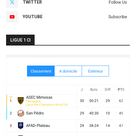
TWITTER
Follow Us
YOUTUBE
Subscribe
LIGUE 1 CI
Classement
A domicile
Extèrieur
J
Buts
Diff
PTS
V
ASEC Mimosas
1
30
50:21
29
62
19
Titre gagné
Ligue des Champions de la CAF
San Pédro
2
29
40:30
10
49
13
AFAD-Plateau
3
29
38:24
14
47
13