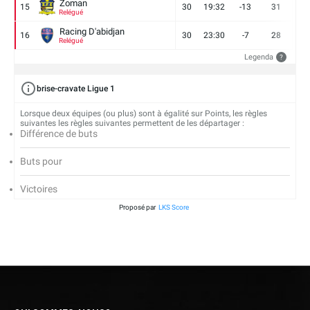
Zoman
15
30
19:32
-13
31
7
Relégué
Racing D'abidjan
16
30
23:30
-7
28
6
Relégué
Legenda
?
brise-cravate Ligue 1
Lorsque deux équipes (ou plus) sont à égalité sur Points, les règles
suivantes les règles suivantes permettent de les départager :
Différence de buts
Buts pour
Victoires
Proposé par
LKS Score