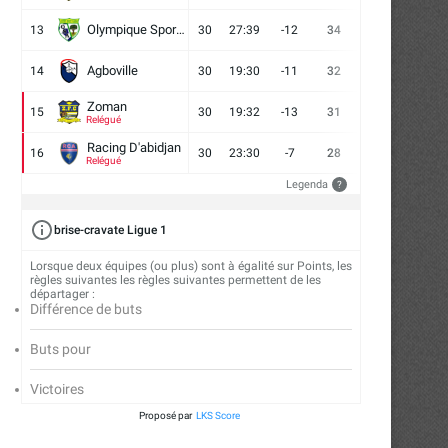
Olympique Sport d'Abobo FC
13
30
27:39
-12
34
9
7
14
Agboville
14
30
19:30
-11
32
7
11
12
Zoman
15
30
19:32
-13
31
7
10
13
Relégué
Racing D'abidjan
16
30
23:30
-7
28
6
10
14
Relégué
Legenda
?
brise-cravate Ligue 1
Lorsque deux équipes (ou plus) sont à égalité sur Points, les
règles suivantes les règles suivantes permettent de les
départager :
Différence de buts
Buts pour
Victoires
Proposé par
LKS Score