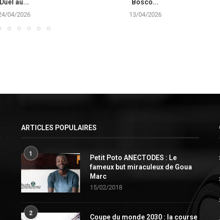
Duel au...
Bosco...
24/04/2026
13/04/2026
ARTICLES POPULAIRES
1
Petit Poto ANECTODES : Le
fameux but miraculeux de Goua
Marc
15/02/2018
2
Coupe du monde 2030 : la course