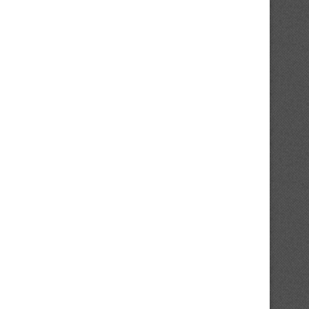
Ligue Élite (J2) : une journée sous
Ligue Élite : démarrages m