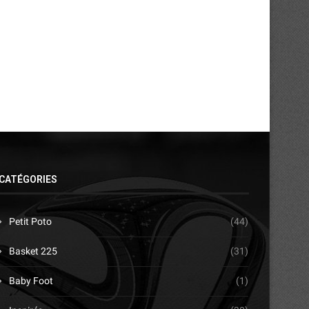
le...
pour les cadors
10/04/2026
07/04/2026
CATÉGORIES
Petit Poto
(44)
Basket 225
(31)
Baby Foot
(1)