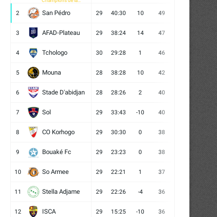
Champions de la
CAF
San Pédro
2
29
40:30
10
49
13
10
6
AFAD-Plateau
3
29
38:24
14
47
13
8
8
Tchologo
4
30
29:28
1
46
12
10
8
Mouna
5
28
38:28
10
42
12
6
10
Stade D'abidjan
6
28
28:26
2
40
11
7
10
Sol
7
29
33:43
-10
40
12
4
13
CO Korhogo
8
29
30:30
0
38
10
8
11
Bouaké Fc
9
29
23:23
0
38
9
11
9
So Armee
10
29
22:21
1
37
9
10
10
Stella Adjame
11
29
22:26
-4
36
9
9
11
ISCA
12
29
15:25
-10
36
10
6
13