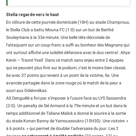
Stella regarde vers le haut
En clôture de cette journée dominicale (18H) au stade Champroux,
le Stella Club a battu Mouna FC (1-0) sur un but de Berthé
Souleymane à la 33e minute. Une belle tête décroisée de
l’attaquant sur un coup-franc a suffi au bonheur des Magnans qui
ont surtout affiché une solidité défensive avec le duo central : Ahye
Kevin – Traoré Yssif. Dans ce match sans enjeu entre 2 équipes
qui ne peuvent plus finir sur le podium, c’est le moins bien classé,
6e avec 37 points qui revient à un point de la victime, 5e. Une
avancée partagée dans la zone rouge où le match de la peur a
souri aux Odiénnékas.
AS Denguélé a fini par s’imposer à l’usure face au LYS Sassandra
(2-0). Un penalty de Sié Armand à la 79e minute et un but dans le
temps additionnel de Tidiane Malick a donné le sourire à la sortie
du stade Konan Banny de Yamoussoukro (15H30). Une victoire »
à 6 points » qui permet de doubler l’adversaire du jour. Les 2