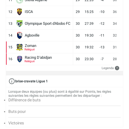
11
29
22:26
-4
36
9
ISCA
12
29
15:25
-10
36
10
Olympique Sport d'Abobo FC
13
30
27:39
-12
34
9
Agboville
14
30
19:30
-11
32
7
Zoman
15
30
19:32
-13
31
7
Relégué
Racing D'abidjan
16
30
23:30
-7
28
6
Relégué
Legenda
?
brise-cravate Ligue 1
Lorsque deux équipes (ou plus) sont à égalité sur Points, les règles
suivantes les règles suivantes permettent de les départager :
Différence de buts
Buts pour
Victoires