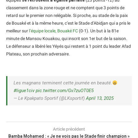
équipes
se retrouvent à égalité parfaite
(23 points -12) au
classement dans la zone rouge et ne comptent que 3 points de
retard sur le premier non relégable. Si proche, au stade de la paix
de Bouaké et à la même heure, c’est le Stade d’Abidjan qui a pris le
meilleur sur
l’équipe locale, Bouaké FC
(0-1). Un but à la 81e
minute de Mansou Kouakou, qui inscrit son 1er but de la saison.
Le défenseur a libéré les Yéyés qui restent à 1 point du leader Afad
Plateau, son prochain adversaire.
Les magnans terminent cette journée en beauté.
#ligue1civ
pic.twitter.com/Gv7zuOT0E5
— Le Kpakpato Sportif (@LKsportif)
April 13, 2025
Article précédent
Bamba Mohamed : « Je ne vois pas le Stade finir champion »