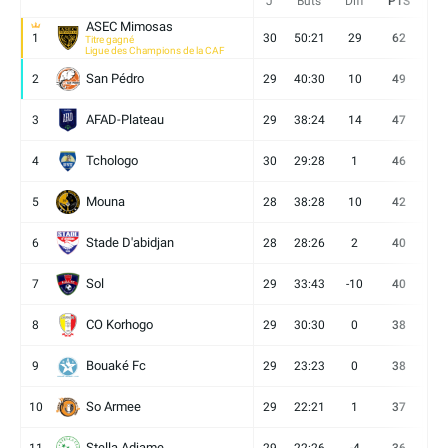
J
Buts
Diff
PTS
V
ASEC Mimosas
1
30
50:21
29
62
19
Titre gagné
Ligue des Champions de la CAF
San Pédro
2
29
40:30
10
49
13
AFAD-Plateau
3
29
38:24
14
47
13
Tchologo
4
30
29:28
1
46
12
Mouna
5
28
38:28
10
42
12
Stade D'abidjan
6
28
28:26
2
40
11
Sol
7
29
33:43
-10
40
12
CO Korhogo
8
29
30:30
0
38
10
Bouaké Fc
9
29
23:23
0
38
9
So Armee
10
29
22:21
1
37
9
Stella Adjame