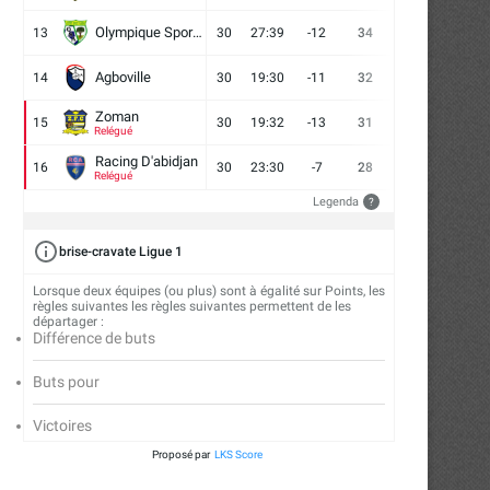
Olympique Sport d'Abobo FC
13
30
27:39
-12
34
9
7
14
Agboville
14
30
19:30
-11
32
7
11
12
Zoman
15
30
19:32
-13
31
7
10
13
Relégué
Racing D'abidjan
16
30
23:30
-7
28
6
10
14
Relégué
Legenda
?
Audience : le nanbudo ivoirien trace
Kickboxing : Abidjan au c
ses ambitions...
réflexions pour...
brise-cravate Ligue 1
16/04/2026
14/04/2026
Lorsque deux équipes (ou plus) sont à égalité sur Points, les
règles suivantes les règles suivantes permettent de les
départager :
Différence de buts
Buts pour
Victoires
Proposé par
LKS Score