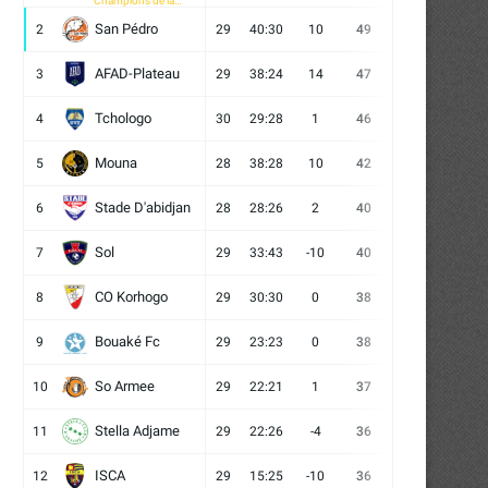
Champions de la
CAF
San Pédro
2
29
40:30
10
49
13
10
6
AFAD-Plateau
3
29
38:24
14
47
13
8
8
Tchologo
4
30
29:28
1
46
12
10
8
Mouna
5
28
38:28
10
42
12
6
10
Stade D'abidjan
6
28
28:26
2
40
11
7
10
Sol
7
29
33:43
-10
40
12
4
13
CO Korhogo
8
29
30:30
0
38
10
8
11
Bouaké Fc
9
29
23:23
0
38
9
11
9
So Armee
10
29
22:21
1
37
9
10
10
Stella Adjame
11
29
22:26
-4
36
9
9
11
ISCA
12
29
15:25
-10
36
10
6
13