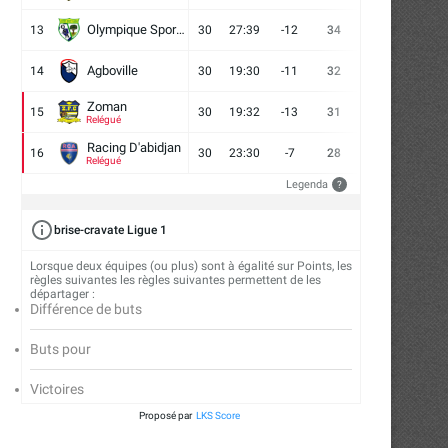
Olympique Sport d'Abobo FC
13
30
27:39
-12
34
9
7
14
Agboville
14
30
19:30
-11
32
7
11
12
Zoman
15
30
19:32
-13
31
7
10
13
Relégué
Racing D'abidjan
16
30
23:30
-7
28
6
10
14
Relégué
Legenda
?
brise-cravate Ligue 1
Lorsque deux équipes (ou plus) sont à égalité sur Points, les
règles suivantes les règles suivantes permettent de les
départager :
Différence de buts
Buts pour
Victoires
Proposé par
LKS Score