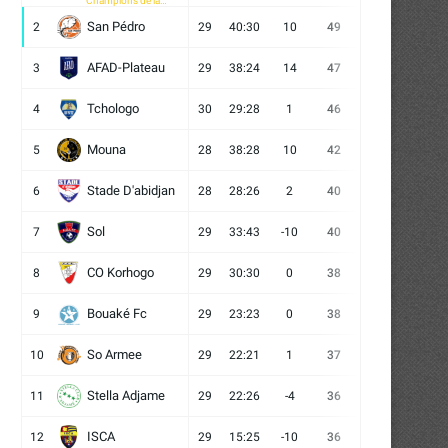
Champions de la
CAF
San Pédro
2
29
40:30
10
49
13
10
6
AFAD-Plateau
3
29
38:24
14
47
13
8
8
Tchologo
4
30
29:28
1
46
12
10
8
Mouna
5
28
38:28
10
42
12
6
10
Stade D'abidjan
6
28
28:26
2
40
11
7
10
Sol
7
29
33:43
-10
40
12
4
13
CO Korhogo
8
29
30:30
0
38
10
8
11
Bouaké Fc
9
29
23:23
0
38
9
11
9
So Armee
10
29
22:21
1
37
9
10
10
Stella Adjame
11
29
22:26
-4
36
9
9
11
ISCA
12
29
15:25
-10
36
10
6
13