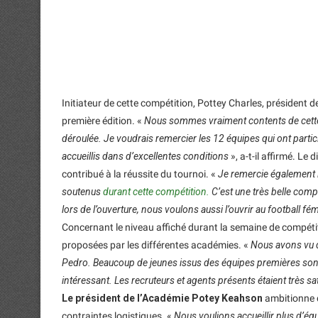
Initiateur de cette compétition, Pottey Charles, président d
première édition. «
Nous sommes vraiment contents de cette p
déroulée. Je voudrais remercier les 12 équipes qui ont partici
accueillis dans d’excellentes conditions
», a-t-il affirmé. Le
contribué à la réussite du tournoi. «
Je remercie également le
soutenus
durant cette compétition.
C’est une très belle comp
lors de l’ouverture, nous voulons aussi l’ouvrir au football f
Concernant le niveau affiché durant la semaine de compétit
proposées par les différentes académies. «
Nous avons vu d
Pedro. Beaucoup de jeunes issus des équipes premières sont
intéressant. Les recruteurs et agents présents étaient très sat
Le président de l’Académie Potey Keahson
ambitionne d
contraintes logistiques. «
Nous voulions accueillir plus d’équ