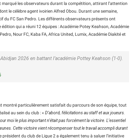
t marqué les observateurs durant la compétition, attirant l’attention
ont le célèbre agent ivoirien Alfred Obou. Durant une semaine,
rtif du FC San Pedro. Les différents observateurs présents ont
e édition qui a réuni 12 équipes : Académie Potey Keahson, Académie
Pedro, Nour FC, Kaba FA, Africa United, Lumix, Académie Diakité et
Abidjan 2026 en battant l’académie Pottey Keahson (1-0).
6
est montré particulièrement satisfait du parcours de son équipe, tout
alisé au sein du club : «
D’abord, félicitations au staff et aux joueurs.
ur moi le plus important n’était pas forcément la victoire. L’essentiel
es jeunes. Cette victoire vient récompenser tout le travail accompli durant
Le président du club de Ligue 2 a également tenu à saluer l’initiative