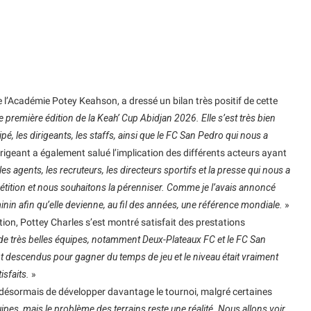
e l’Académie Potey Keahson, a dressé un bilan très positif de cette
remière édition de la Keah’ Cup Abidjan 2026. Elle s’est très bien
pé, les dirigeants, les staffs, ainsi que le FC San Pedro qui nous a
 dirigeant a également salué l’implication des différents acteurs ayant
s agents, les recruteurs, les directeurs sportifs et la presse qui nous a
étition et nous souhaitons la pérenniser. Comme je l’avais annoncé
éminin afin qu’elle devienne, au fil des années, une référence mondiale.
»
ion, Pottey Charles s’est montré satisfait des prestations
e très belles équipes, notamment Deux-Plateaux FC et le FC San
 descendus pour gagner du temps de jeu et le niveau était vraiment
isfaits.
»
ésormais de développer davantage le tournoi, malgré certaines
ipes, mais le problème des terrains reste une réalité. Nous allons voir