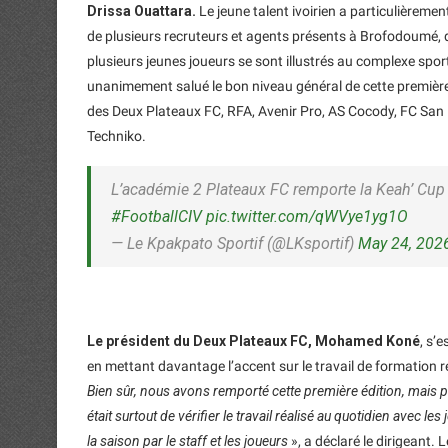
Drissa Ouattara.
Le jeune talent ivoirien a particulièremen
de plusieurs recruteurs et agents présents à Brofodoumé, d
plusieurs jeunes joueurs se sont illustrés au complexe spo
unanimement salué le bon niveau général de cette premièr
des Deux Plateaux FC, RFA, Avenir Pro, AS Cocody, FC San 
Techniko.
L’académie 2 Plateaux FC remporte la Keah’ Cup 
#FootballCIV
pic.twitter.com/qWVye1yg1O
— Le Kpakpato Sportif (@LKsportif)
May 24, 202
Le président du Deux Plateaux FC, Mohamed Koné
, s’
en mettant davantage l’accent sur le travail de formation ré
Bien sûr, nous avons remporté cette première édition, mais po
était surtout de vérifier le travail réalisé au quotidien avec l
la saison par le staff et les joueurs
», a déclaré le dirigeant. 