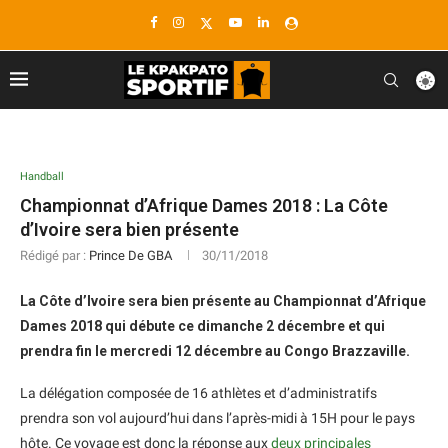
guiadenoivos.saojosedojardimeuropa.com.br
ejournal.akbidbungabangsaaceh.ac.id
beyond.globalpranichealing.com
www.blackbrooks.co.uk/pricing
pafibengkuluutarakab.org
theantiguaguide.com/public
mst.akwaibomstate.gov.ng
desaparhorboan.id/listing
thesolderingstation.com
www.promhotelsriccione.it
www.bestforinteriors.nl
link-bento4d.com
world.skanray.com
fopsl.org/donate/
form.eng.ku.ac.th
culturasbo.com
www.telegramitalia.it
thepubtheatre
situs slot gacor
blog.actkm.org
loop.scroll.pub
situs slot gacor
accesss.net
lokvirsa.org.pk
sydney night
togel online
situs gacor
situs gacor
momusi.org
pbumc.net
situs gacor
situs gacor
slot thailand
situs gacor
situs gacor
situs gacor
situs gacor
situs togel
bento4d
bento4d
bento4d
bento4d
bento4d
bento4d
bento4d
bento4d
bento4d
mgpo.org
bento4d
bento4d
bento4d
bento4d
onhc.ca
slot gacor
actkm.org
bento4d
situs togel
situs togel
bento4d
slot online
situs togel
situs togel
situs togel
situs togel
situs slot
slot resmi
situs toto
situs toto
situs toto
situs slot
situs toto
situs toto
situs toto
situs slot
toto togel
toto togel
situs slot
situs toto
situs slot
situs toto
situs slot
toto togel
situs slot
situs toto
situs toto
situs toto
situs toto
situs toto
situs toto
situs toto
slot resmi
situs slot
situs slot
situs slot
situs toto
situs slot
situs slot
situs slot
situs toto
situs slot
situs slot
situs slot
situs slot
situs toto
situs slot
situs toto
slot resmi
situs slot
situs toto
toto togel
situs slot
situs toto
situs slot
situs slot
toto slot
toto slot
toto slot
toto slot
toto slot
toto slot
toto slot
link slot
toto slot
fcvfc.org
link slot
toto slot
link slot
link slot
toto slot
toto
toto
toto
toto
toto
Handball
Championnat d’Afrique Dames 2018 : La Côte
d’Ivoire sera bien présente
Rédigé par :
Prince De GBA
30/11/2018
La Côte d’Ivoire sera bien présente au Championnat d’Afrique
Dames 2018 qui débute ce dimanche 2 décembre et qui
prendra fin le mercredi 12 décembre au Congo Brazzaville.
La délégation composée de 16 athlètes et d’administratifs
prendra son vol aujourd’hui dans l’après-midi à 15H pour le pays
hôte. Ce voyage est donc la réponse aux
deux principales