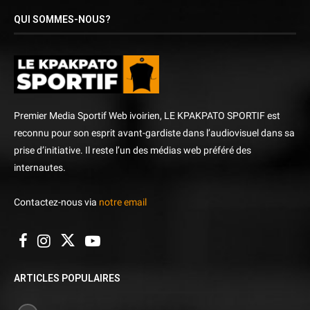
QUI SOMMES-NOUS?
Premier Media Sportif Web ivoirien, LE KPAKPATO SPORTIF est
reconnu pour son esprit avant-gardiste dans l’audiovisuel dans sa
prise d’initiative. Il reste l’un des médias web préféré des
internautes.
Contactez-nous via
notre email
ARTICLES POPULAIRES