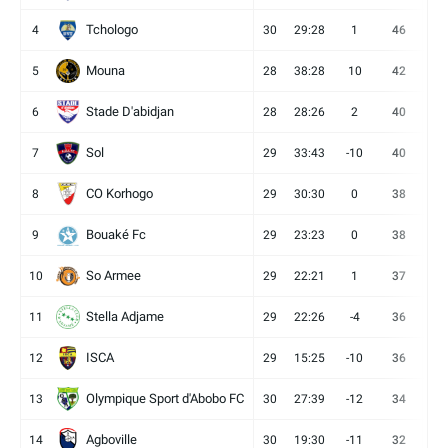
Tchologo
4
30
29:28
1
46
12
Mouna
5
28
38:28
10
42
12
Stade D'abidjan
6
28
28:26
2
40
11
Sol
7
29
33:43
-10
40
12
CO Korhogo
8
29
30:30
0
38
10
Bouaké Fc
9
29
23:23
0
38
9
So Armee
10
29
22:21
1
37
9
Stella Adjame
11
29
22:26
-4
36
9
ISCA
12
29
15:25
-10
36
10
Olympique Sport d'Abobo FC
13
30
27:39
-12
34
9
Agboville
14
30
19:30
-11
32
7