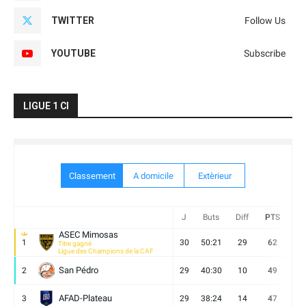
TWITTER
Follow Us
YOUTUBE
Subscribe
LIGUE 1 CI
Classement
A domicile
Extèrieur
J
Buts
Diff
PTS
V
ASEC Mimosas
1
30
50:21
29
62
19
Titre gagné
Ligue des Champions de la CAF
San Pédro
2
29
40:30
10
49
13
AFAD-Plateau
3
29
38:24
14
47
13