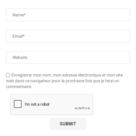
Enregistrer mon nom, mon adresse électronique et mon site
web dans ce navigateur pour la prochaine fois que je ferai un
commentaire.