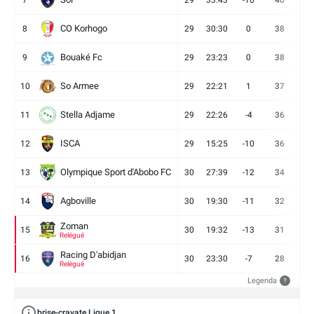
7
29
33:43
-10
40
12
CO Korhogo
8
29
30:30
0
38
10
Bouaké Fc
9
29
23:23
0
38
9
So Armee
10
29
22:21
1
37
9
Stella Adjame
11
29
22:26
-4
36
9
ISCA
12
29
15:25
-10
36
10
Olympique Sport d'Abobo FC
13
30
27:39
-12
34
9
Agboville
14
30
19:30
-11
32
7
Zoman
15
30
19:32
-13
31
7
Relégué
Racing D'abidjan
16
30
23:30
-7
28
6
Relégué
Legenda
?
brise-cravate Ligue 1