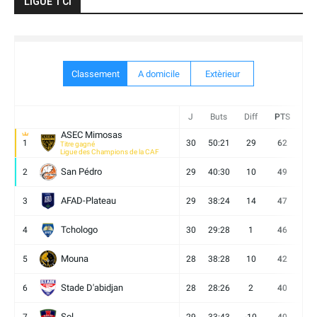
LIGUE 1 CI
Classement
A domicile
Extèrieur
J
Buts
Diff
PTS
V
ASEC Mimosas
1
30
50:21
29
62
19
Titre gagné
Ligue des Champions de la CAF
San Pédro
2
29
40:30
10
49
13
AFAD-Plateau
3
29
38:24
14
47
13
Tchologo
4
30
29:28
1
46
12
Mouna
5
28
38:28
10
42
12
Stade D'abidjan
6
28
28:26
2
40
11
Sol