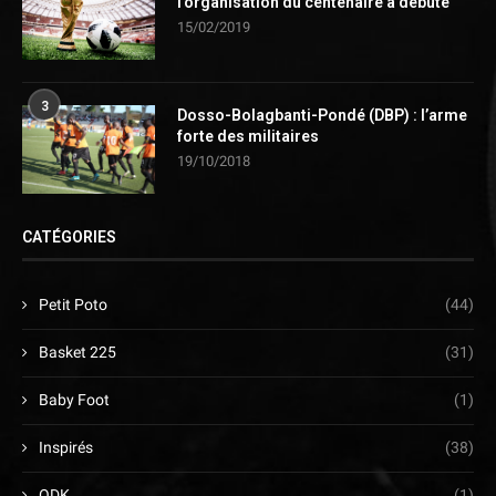
l’organisation du centenaire a débuté
15/02/2019
3
Dosso-Bolagbanti-Pondé (DBP) : l’arme
forte des militaires
19/10/2018
CATÉGORIES
Petit Poto
(44)
Basket 225
(31)
Baby Foot
(1)
Inspirés
(38)
ODK
(1)