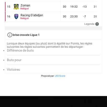
Zoman
15
30
19:32
-13
31
7
Relégué
Racing D'abidjan
16
30
23:30
-7
28
6
Relégué
Legenda
?
brise-cravate Ligue 1
Lorsque deux équipes (ou plus) sont à égalité sur Points, les règles
suivantes les règles suivantes permettent de les départager :
Différence de buts
Buts pour
Victoires
Proposé par
LKS Score