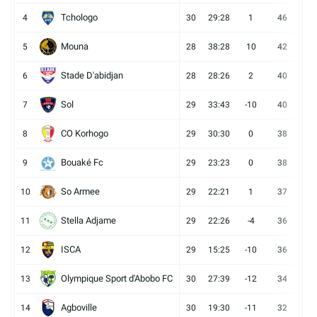
Tchologo
4
30
29:28
1
46
12
Mouna
5
28
38:28
10
42
12
Stade D'abidjan
6
28
28:26
2
40
11
Sol
7
29
33:43
-10
40
12
CO Korhogo
8
29
30:30
0
38
10
Bouaké Fc
9
29
23:23
0
38
9
So Armee
10
29
22:21
1
37
9
Stella Adjame
11
29
22:26
-4
36
9
ISCA
12
29
15:25
-10
36
10
Olympique Sport d'Abobo FC
13
30
27:39
-12
34
9
Agboville
14
30
19:30
-11
32
7