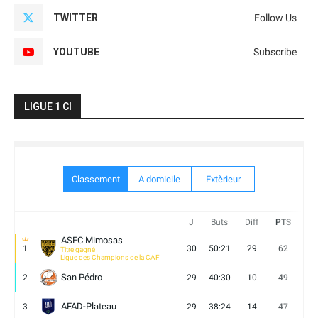
TWITTER
Follow Us
YOUTUBE
Subscribe
LIGUE 1 CI
Classement
A domicile
Extèrieur
J
Buts
Diff
PTS
V
ASEC Mimosas
1
30
50:21
29
62
19
Titre gagné
Ligue des Champions de la CAF
San Pédro
2
29
40:30
10
49
13
AFAD-Plateau
3
29
38:24
14
47
13