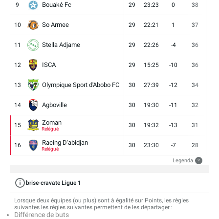
Bouaké Fc
9
29
23:23
0
38
9
So Armee
10
29
22:21
1
37
9
Stella Adjame
11
29
22:26
-4
36
9
ISCA
12
29
15:25
-10
36
10
Olympique Sport d'Abobo FC
13
30
27:39
-12
34
9
Agboville
14
30
19:30
-11
32
7
Zoman
15
30
19:32
-13
31
7
Relégué
Racing D'abidjan
16
30
23:30
-7
28
6
Relégué
Legenda
?
brise-cravate Ligue 1
Lorsque deux équipes (ou plus) sont à égalité sur Points, les règles
suivantes les règles suivantes permettent de les départager :
Différence de buts