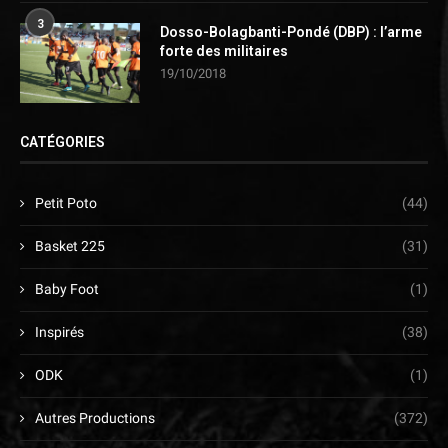
3
Dosso-Bolagbanti-Pondé (DBP) : l’arme
forte des militaires
19/10/2018
CATÉGORIES
Petit Poto
(44)
Basket 225
(31)
Baby Foot
(1)
Inspirés
(38)
ODK
(1)
Autres Productions
(372)