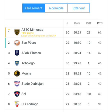
Classement
A domicile
Extèrieur
J
Buts
Diff
PTS
V
ASEC Mimosas
1
30
50:21
29
62
19
Titre gagné
Ligue des Champions de la CAF
San Pédro
2
29
40:30
10
49
13
AFAD-Plateau
3
29
38:24
14
47
13
Tchologo
4
30
29:28
1
46
12
Mouna
5
28
38:28
10
42
12
Stade D'abidjan
6
28
28:26
2
40
11
Sol
7
29
33:43
-10
40
12
CO Korhogo
8
29
30:30
0
38
10