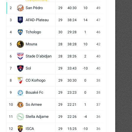
Champions de la
CAF
San Pédro
2
29
40:30
10
49
13
10
6
AFAD-Plateau
3
29
38:24
14
47
13
8
8
Tchologo
4
30
29:28
1
46
12
10
8
Mouna
5
28
38:28
10
42
12
6
10
Stade D'abidjan
6
28
28:26
2
40
11
7
10
Sol
7
29
33:43
-10
40
12
4
13
CO Korhogo
8
29
30:30
0
38
10
8
11
Bouaké Fc
9
29
23:23
0
38
9
11
9
So Armee
10
29
22:21
1
37
9
10
10
Stella Adjame
11
29
22:26
-4
36
9
9
11
ISCA
12
29
15:25
-10
36
10
6
13