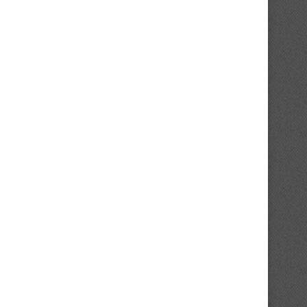
UFOA-B : qualifiés, les Éléphanteaux
Éléphants : Retour sur le 
visent la première...
d’Emerse Faé...
01/08/2026
31/07/2026