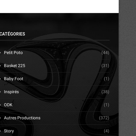
CATÉGORIES
Petit Poto
(44)
Basket 225
(31)
Baby Foot
(1)
Inspirés
(38)
ODK
(1)
Autres Productions
(372)
Story
(4)