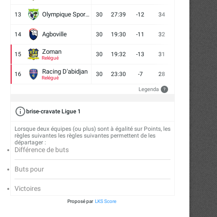
Olympique Sport d'Abobo FC
13
30
27:39
-12
34
9
7
14
Agboville
14
30
19:30
-11
32
7
11
12
Zoman
15
30
19:32
-13
31
7
10
13
Relégué
Racing D'abidjan
16
30
23:30
-7
28
6
10
14
Relégué
Legenda
?
brise-cravate Ligue 1
Lorsque deux équipes (ou plus) sont à égalité sur Points, les
règles suivantes les règles suivantes permettent de les
départager :
Différence de buts
Buts pour
Victoires
Proposé par
LKS Score