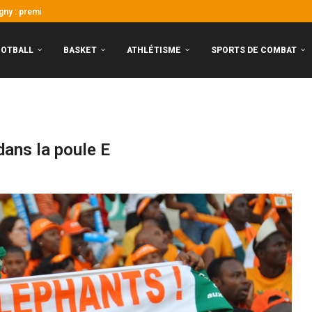
Algérie !
 encore nécessaires pour rêver...
é et Kader Keita...
OOTBALL
BASKET
ATHLÉTISME
SPORTS DE COMBAT
dans la poule E