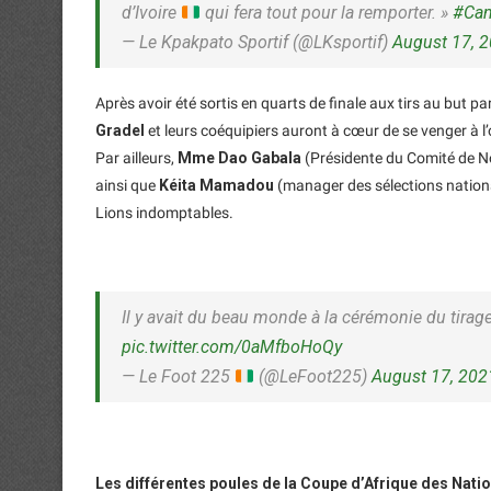
d’Ivoire
qui fera tout pour la remporter. »
#Ca
— Le Kpakpato Sportif (@LKsportif)
August 17, 
Après avoir été sortis en quarts de finale aux tirs au but p
Gradel
et leurs coéquipiers auront à cœur de se venger à l
Par ailleurs,
Mme Dao Gabala
(Présidente du Comité de No
ainsi que
Kéita Mamadou
(manager des sélections national
Lions indomptables.
Il y avait du beau monde à la cérémonie du tirag
pic.twitter.com/0aMfboHoQy
— Le Foot 225
(@LeFoot225)
August 17, 202
Les différentes poules de la Coupe d’Afrique des Nati