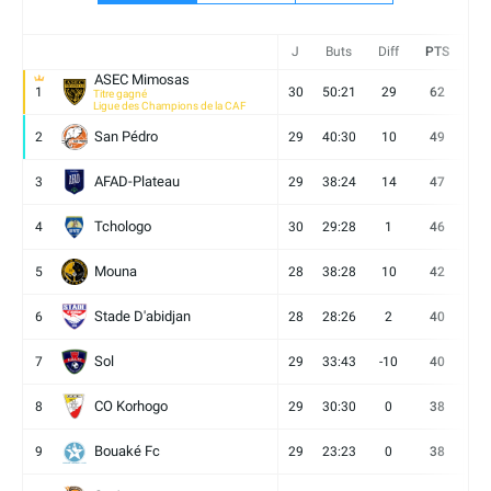
J
Buts
Diff
PTS
V
ASEC Mimosas
1
30
50:21
29
62
19
Titre gagné
Ligue des Champions de la CAF
San Pédro
2
29
40:30
10
49
13
AFAD-Plateau
3
29
38:24
14
47
13
Tchologo
4
30
29:28
1
46
12
Mouna
5
28
38:28
10
42
12
Stade D'abidjan
6
28
28:26
2
40
11
Sol
7
29
33:43
-10
40
12
CO Korhogo
8
29
30:30
0
38
10
Bouaké Fc
9
29
23:23
0
38
9