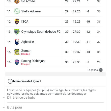
So Armee
10
29
22:21
1
37
9
Stella Adjame
11
29
22:26
-4
36
9
ISCA
12
29
15:25
-10
36
10
Olympique Sport d'Abobo FC
13
30
27:39
-12
34
9
Agboville
14
30
19:30
-11
32
7
Zoman
15
30
19:32
-13
31
7
Relégué
Racing D'abidjan
16
30
23:30
-7
28
6
Relégué
Legenda
?
brise-cravate Ligue 1
Lorsque deux équipes (ou plus) sont à égalité sur Points, les règles
suivantes les règles suivantes permettent de les départager :
Différence de buts
Buts pour