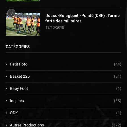
3
Dosso-Bolagbanti-Pondé (DBP) : l’arme
forte des militaires
19/10/2018
CATÉGORIES
Petit Poto
(44)
Basket 225
(31)
Baby Foot
(1)
Inspirés
(38)
ODK
(1)
Autres Productions
(372)