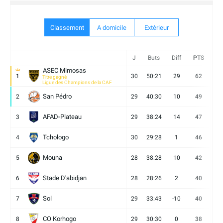
Classement
A domicile
Extèrieur
J
Buts
Diff
PTS
V
ASEC Mimosas
1
30
50:21
29
62
19
Titre gagné
Ligue des Champions de la CAF
San Pédro
2
29
40:30
10
49
13
AFAD-Plateau
3
29
38:24
14
47
13
Tchologo
4
30
29:28
1
46
12
Mouna
5
28
38:28
10
42
12
Stade D'abidjan
6
28
28:26
2
40
11
Sol
7
29
33:43
-10
40
12
CO Korhogo
8
29
30:30
0
38
10