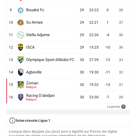
Bouaké Fc
9
29
23:23
0
38
9
So Armee
10
29
22:21
1
37
9
Stella Adjame
11
29
22:26
-4
36
9
ISCA
12
29
15:25
-10
36
10
Olympique Sport d'Abobo FC
13
30
27:39
-12
34
9
Agboville
14
30
19:30
-11
32
7
Zoman
15
30
19:32
-13
31
7
Relégué
Racing D'abidjan
16
30
23:30
-7
28
6
Relégué
Legenda
?
brise-cravate Ligue 1
Lorsque deux équipes (ou plus) sont à égalité sur Points, les règles
suivantes les règles suivantes permettent de les départager :