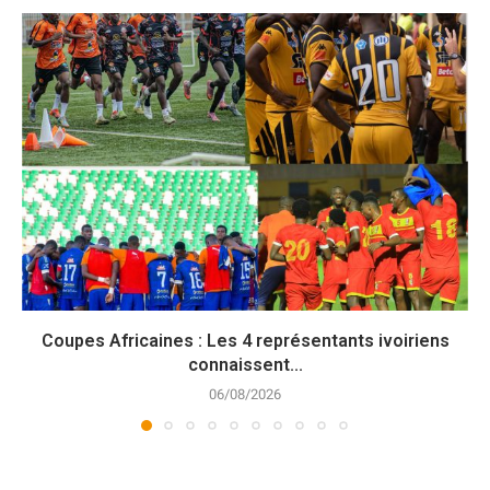
Coupes Africaines : Les 4 représentants ivoiriens
connaissent...
06/08/2026