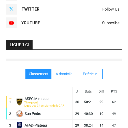
TWITTER
Follow Us
YOUTUBE
Subscribe
LIGUE 1 CI
Classement
A domicile
Extèrieur
J
Buts
Diff
PTS
V
ASEC Mimosas
1
30
50:21
29
62
19
Titre gagné
Ligue des Champions de la CAF
San Pédro
2
29
40:30
10
49
13
AFAD-Plateau
3
29
38:24
14
47
13