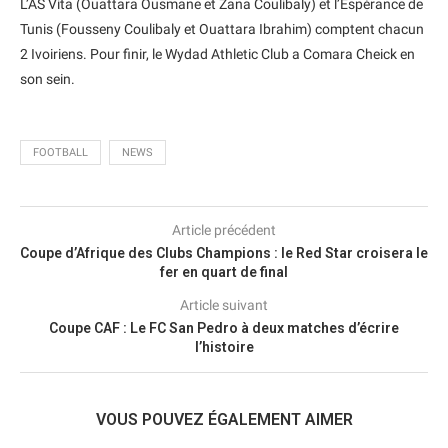
L’AS Vita (Ouattara Ousmane et Zana Coulibaly) et l’Espérance de
Tunis (Fousseny Coulibaly et Ouattara Ibrahim) comptent chacun
2 Ivoiriens. Pour finir, le Wydad Athletic Club a Comara Cheick en
son sein.
FOOTBALL
NEWS
Article précédent
Coupe d’Afrique des Clubs Champions : le Red Star croisera le
fer en quart de final
Article suivant
Coupe CAF : Le FC San Pedro à deux matches d’écrire
l’histoire
VOUS POUVEZ ÉGALEMENT AIMER