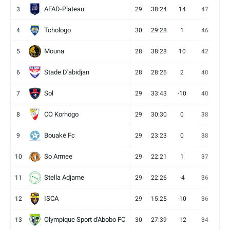
AFAD-Plateau
3
29
38:24
14
47
13
Tchologo
4
30
29:28
1
46
12
Mouna
5
28
38:28
10
42
12
Stade D'abidjan
6
28
28:26
2
40
11
Sol
7
29
33:43
-10
40
12
CO Korhogo
8
29
30:30
0
38
10
Bouaké Fc
9
29
23:23
0
38
9
So Armee
10
29
22:21
1
37
9
Stella Adjame
11
29
22:26
-4
36
9
ISCA
12
29
15:25
-10
36
10
Olympique Sport d'Abobo FC
13
30
27:39
-12
34
9