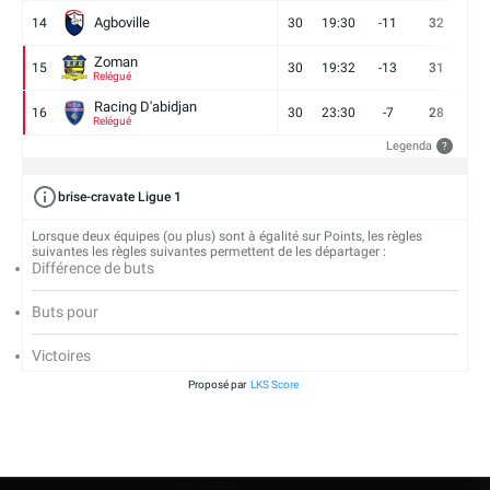
Agboville
14
30
19:30
-11
32
7
Zoman
15
30
19:32
-13
31
7
Relégué
Racing D'abidjan
16
30
23:30
-7
28
6
Relégué
Legenda
?
brise-cravate Ligue 1
Lorsque deux équipes (ou plus) sont à égalité sur Points, les règles
suivantes les règles suivantes permettent de les départager :
Différence de buts
Buts pour
Victoires
Proposé par
LKS Score