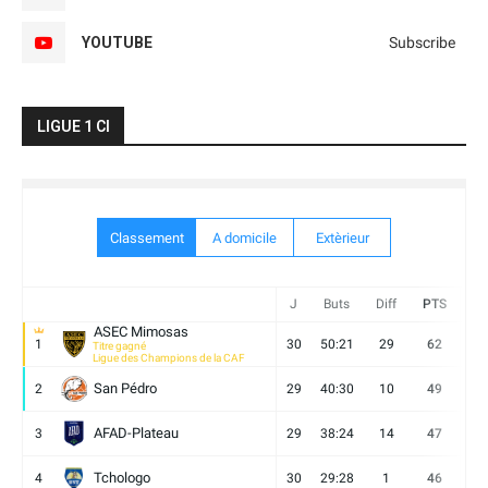
YOUTUBE
Subscribe
LIGUE 1 CI
Classement
A domicile
Extèrieur
J
Buts
Diff
PTS
V
ASEC Mimosas
1
30
50:21
29
62
19
Titre gagné
Ligue des Champions de la CAF
San Pédro
2
29
40:30
10
49
13
AFAD-Plateau
3
29
38:24
14
47
13
Tchologo
4
30
29:28
1
46
12