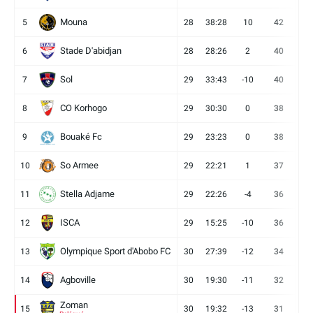
Mouna
5
28
38:28
10
42
12
Stade D'abidjan
6
28
28:26
2
40
11
Sol
7
29
33:43
-10
40
12
CO Korhogo
8
29
30:30
0
38
10
Bouaké Fc
9
29
23:23
0
38
9
So Armee
10
29
22:21
1
37
9
Stella Adjame
11
29
22:26
-4
36
9
ISCA
12
29
15:25
-10
36
10
Olympique Sport d'Abobo FC
13
30
27:39
-12
34
9
Agboville
14
30
19:30
-11
32
7
Zoman
15
30
19:32
-13
31
7