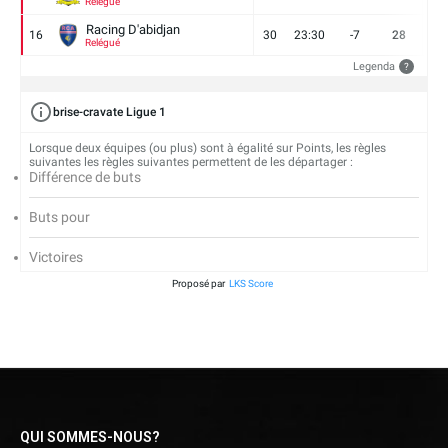
Relégué
Racing D'abidjan
16
30
23:30
-7
28
6
Relégué
Legenda
?
brise-cravate Ligue 1
Lorsque deux équipes (ou plus) sont à égalité sur Points, les règles
suivantes les règles suivantes permettent de les départager :
Différence de buts
Buts pour
Victoires
Proposé par
LKS Score
QUI SOMMES-NOUS?