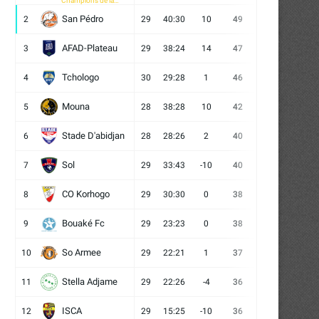
Champions de la
CAF
San Pédro
2
29
40:30
10
49
13
10
6
AFAD-Plateau
3
29
38:24
14
47
13
8
8
Tchologo
4
30
29:28
1
46
12
10
8
Mouna
5
28
38:28
10
42
12
6
10
Stade D'abidjan
6
28
28:26
2
40
11
7
10
Sol
7
29
33:43
-10
40
12
4
13
CO Korhogo
8
29
30:30
0
38
10
8
11
Bouaké Fc
9
29
23:23
0
38
9
11
9
So Armee
10
29
22:21
1
37
9
10
10
Stella Adjame
11
29
22:26
-4
36
9
9
11
ISCA
12
29
15:25
-10
36
10
6
13