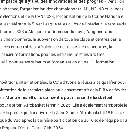
itif parce qu’il y’a eu des innovations et des progrès ».
Ainsi, on
 d’absence, l’organisation des championnats (N1, N2, N3 et jeunes)
s élections et de la CAN 2024, l’organisation de la Coupe Nationale
s vétérans, la Silver League et les clubs de l’intérieur, la reprise du
ournois 3X3 à Abidjan et à l’intérieur du pays, l’augmentation
s championnats, la subvention de tous les clubs et centres par la
cences et l’octroi des rafraichissements lors des rencontres, la
plusieurs formations pour les entraineurs et les arbitres,
l 1 pour les entraineurs et l’organisation d’une (1) formation
étitions internationales, la Côte d’Ivoire a réussi à se qualifier pour
’obtention de la première place au classement africain FIBA de février
ra
« Montre les efforts consentis pour hisser le basketball
 pour abriter l’Afrobasket féminin 2025. Elle a également remportée le
de la phase qualificative de la Zone 3 pour l’Afrobasket U18 Filles et
que du Sud après la dernière participation de 2016 et de l’équipe U13
BA Régional Youth Camp Girls 2024.