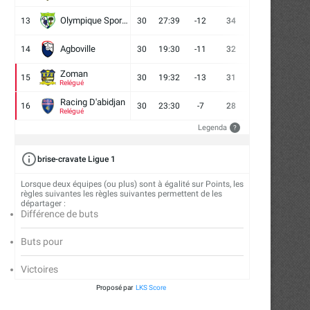
Olympique Sport d'Abobo FC
13
30
27:39
-12
34
9
7
14
Agboville
14
30
19:30
-11
32
7
11
12
Zoman
15
30
19:32
-13
31
7
10
13
Relégué
Racing D'abidjan
16
30
23:30
-7
28
6
10
14
Relégué
Legenda
?
brise-cravate Ligue 1
Lorsque deux équipes (ou plus) sont à égalité sur Points, les
règles suivantes les règles suivantes permettent de les
départager :
Différence de buts
Buts pour
Victoires
Proposé par
LKS Score