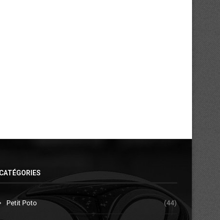
Tournoi des Quartiers : la BAL et
Basket 3×3 / Agora Champio
Wave...
2026 :...
21/07/2026
13/07/2026
CATÉGORIES
Petit Poto
(44)