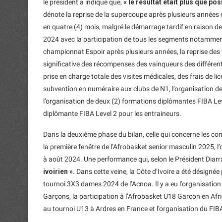
le président a indiqué que,
« le résultat était plus que pos
dénote la reprise de la supercoupe après plusieurs années
en quatre (4) mois, malgré le démarrage tardif en raison de
2024 avec la participation de tous les segments notamment le
championnat Espoir après plusieurs années, la reprise des t
significative des récompenses des vainqueurs des différent
prise en charge totale des visites médicales, des frais de li
subvention en numéraire aux clubs de N1, l’organisation de 
l’organisation de deux (2) formations diplômantes FIBA Leve
diplômante FIBA Level 2 pour les entraineurs.
Dans la deuxième phase du bilan, celle qui concerne les comp
la première fenêtre de l’Afrobasket senior masculin 2025, l
à août 2024. Une performance qui, selon le Président Diar
ivoirien ».
Dans cette veine, la Côte d’Ivoire a été désignée
tournoi 3X3 dames 2024 de l’Acnoa. Il y a eu l’organisation 
Garçons, la participation à l’Afrobasket U18 Garçon en Afri
au tournoi U13 à Ardres en France et l’organisation du FI