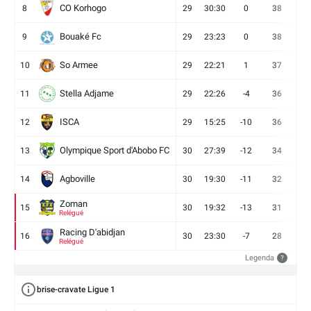
CO Korhogo
8
29
30:30
0
38
10
Bouaké Fc
9
29
23:23
0
38
9
So Armee
10
29
22:21
1
37
9
Stella Adjame
11
29
22:26
-4
36
9
ISCA
12
29
15:25
-10
36
10
Olympique Sport d'Abobo FC
13
30
27:39
-12
34
9
Agboville
14
30
19:30
-11
32
7
Zoman
15
30
19:32
-13
31
7
Relégué
Racing D'abidjan
16
30
23:30
-7
28
6
Relégué
Legenda
?
brise-cravate Ligue 1