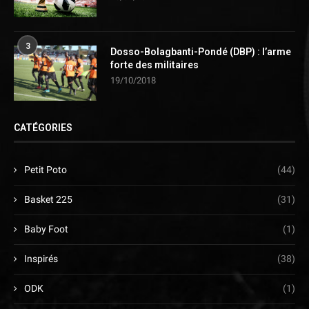
3
Dosso-Bolagbanti-Pondé (DBP) : l’arme
forte des militaires
19/10/2018
CATÉGORIES
Petit Poto
(44)
Basket 225
(31)
Baby Foot
(1)
Inspirés
(38)
ODK
(1)