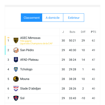
Classement
A domicile
Extèrieur
J
Buts
Diff
PTS
V
ASEC Mimosas
1
30
50:21
29
62
19
Titre gagné
Ligue des Champions de la CAF
San Pédro
2
29
40:30
10
49
13
AFAD-Plateau
3
29
38:24
14
47
13
Tchologo
4
30
29:28
1
46
12
Mouna
5
28
38:28
10
42
12
Stade D'abidjan
6
28
28:26
2
40
11
Sol
7
29
33:43
-10
40
12