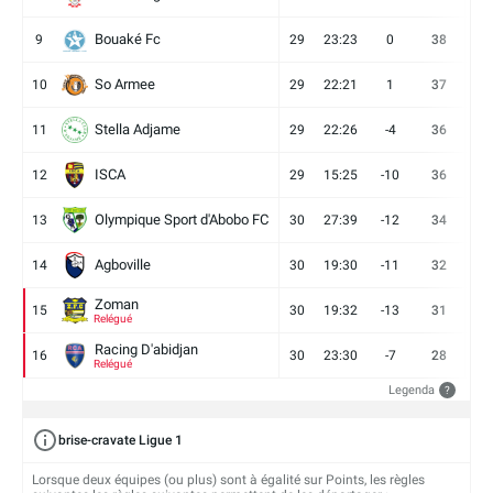
Bouaké Fc
9
29
23:23
0
38
9
So Armee
10
29
22:21
1
37
9
Stella Adjame
11
29
22:26
-4
36
9
ISCA
12
29
15:25
-10
36
10
Olympique Sport d'Abobo FC
13
30
27:39
-12
34
9
Agboville
14
30
19:30
-11
32
7
Zoman
15
30
19:32
-13
31
7
Relégué
Racing D'abidjan
16
30
23:30
-7
28
6
Relégué
Legenda
?
brise-cravate Ligue 1
Lorsque deux équipes (ou plus) sont à égalité sur Points, les règles