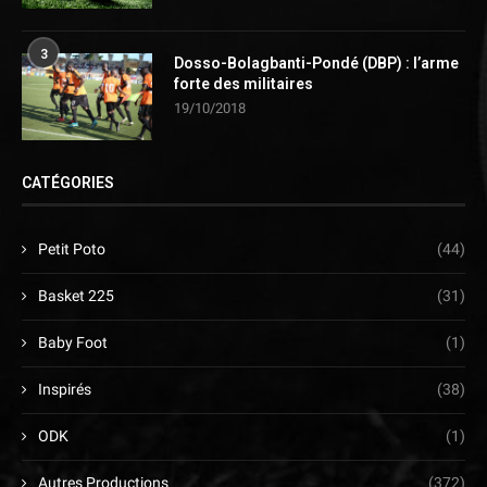
3
Dosso-Bolagbanti-Pondé (DBP) : l’arme
forte des militaires
19/10/2018
CATÉGORIES
Petit Poto
(44)
Basket 225
(31)
Baby Foot
(1)
Inspirés
(38)
ODK
(1)
Autres Productions
(372)