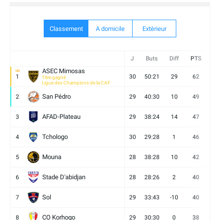
Classement
A domicile
Extèrieur
J
Buts
Diff
PTS
V
ASEC Mimosas
1
30
50:21
29
62
19
Titre gagné
Ligue des Champions de la CAF
San Pédro
2
29
40:30
10
49
13
AFAD-Plateau
3
29
38:24
14
47
13
Tchologo
4
30
29:28
1
46
12
Mouna
5
28
38:28
10
42
12
Stade D'abidjan
6
28
28:26
2
40
11
Sol
7
29
33:43
-10
40
12
CO Korhogo
8
29
30:30
0
38
10