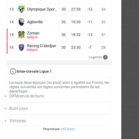
Olympique Sport d'Abobo FC
13
30
27:39
-12
34
9
7
14
Agboville
14
30
19:30
-11
32
7
11
12
Zoman
15
30
19:32
-13
31
7
10
13
Jeux Olympiques de la Jeunesse
Jeux Olympiques de la Je
Relégué
2026 : des...
Dakar 2026 :...
Racing D'abidjan
16
30
23:30
-7
28
6
10
14
30/07/2026
28/07/2026
Relégué
Legenda
?
brise-cravate Ligue 1
Lorsque deux équipes (ou plus) sont à égalité sur Points, les
règles suivantes les règles suivantes permettent de les
départager :
Différence de buts
Buts pour
Victoires
Proposé par
LKS Score