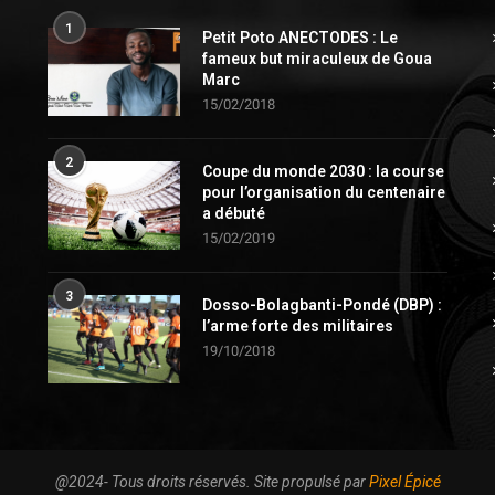
1
Petit Poto ANECTODES : Le
fameux but miraculeux de Goua
Marc
15/02/2018
2
Coupe du monde 2030 : la course
pour l’organisation du centenaire
a débuté
15/02/2019
3
Dosso-Bolagbanti-Pondé (DBP) :
l’arme forte des militaires
19/10/2018
@2024- Tous droits réservés. Site propulsé par
Pixel Épicé