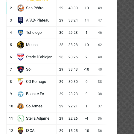
Champions de la
CAF
San Pédro
2
29
40:30
10
49
13
10
6
AFAD-Plateau
3
29
38:24
14
47
13
8
8
Tchologo
4
30
29:28
1
46
12
10
8
Mouna
5
28
38:28
10
42
12
6
10
Stade D'abidjan
6
28
28:26
2
40
11
7
10
Sol
7
29
33:43
-10
40
12
4
13
CO Korhogo
8
29
30:30
0
38
10
8
11
Bouaké Fc
9
29
23:23
0
38
9
11
9
So Armee
10
29
22:21
1
37
9
10
10
Stella Adjame
11
29
22:26
-4
36
9
9
11
ISCA
12
29
15:25
-10
36
10
6
13