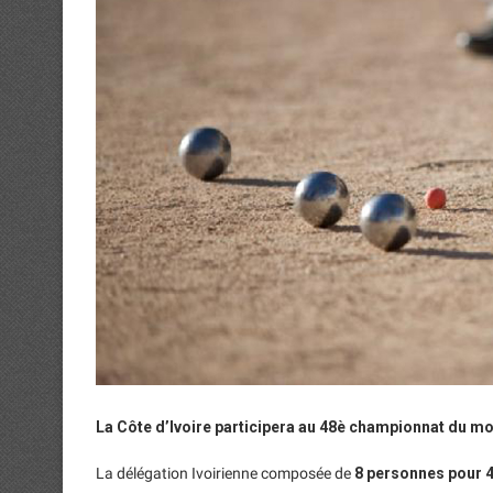
La Côte d’Ivoire participera au 48è championnat du m
La délégation Ivoirienne composée de
8 personnes pour 4