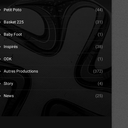
Petit Poto
(44)
Basket 225
(31)
Baby Foot
(1)
Inspirés
(38)
ODK
(1)
Autres Productions
(372)
Story
(4)
News
(25)