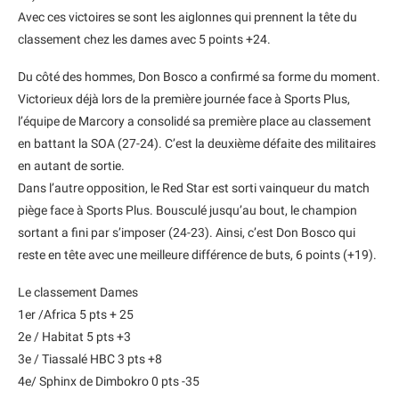
Avec ces victoires se sont les aiglonnes qui prennent la tête du
classement chez les dames avec 5 points +24.
Du côté des hommes, Don Bosco a confirmé sa forme du moment.
Victorieux déjà lors de la première journée face à Sports Plus,
l’équipe de Marcory a consolidé sa première place au classement
en battant la SOA (27-24). C’est la deuxième défaite des militaires
en autant de sortie.
Dans l’autre opposition, le Red Star est sorti vainqueur du match
piège face à Sports Plus. Bousculé jusqu’au bout, le champion
sortant a fini par s’imposer (24-23). Ainsi, c’est Don Bosco qui
reste en tête avec une meilleure différence de buts, 6 points (+19).
Le classement Dames
1er /Africa 5 pts + 25
2e / Habitat 5 pts +3
3e / Tiassalé HBC 3 pts +8
4e/ Sphinx de Dimbokro 0 pts -35