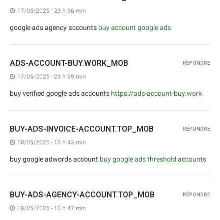
17/05/2025 - 23 h 36 min
google ads agency accounts
buy account google ads
ADS-ACCOUNT-BUY.WORK_MOB
RÉPONDRE
17/05/2025 - 23 h 39 min
buy verified google ads accounts
https://ads-account-buy.work
BUY-ADS-INVOICE-ACCOUNT.TOP_MOB
RÉPONDRE
18/05/2025 - 10 h 43 min
buy google adwords account
buy google ads threshold accounts
BUY-ADS-AGENCY-ACCOUNT.TOP_MOB
RÉPONDRE
18/05/2025 - 10 h 47 min