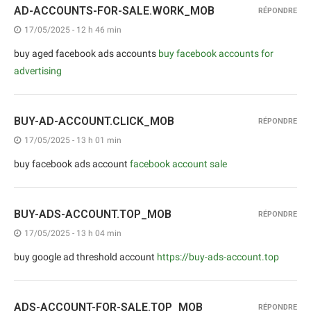
AD-ACCOUNTS-FOR-SALE.WORK_MOB
RÉPONDRE
17/05/2025 - 12 h 46 min
buy aged facebook ads accounts
buy facebook accounts for
advertising
BUY-AD-ACCOUNT.CLICK_MOB
RÉPONDRE
17/05/2025 - 13 h 01 min
buy facebook ads account
facebook account sale
BUY-ADS-ACCOUNT.TOP_MOB
RÉPONDRE
17/05/2025 - 13 h 04 min
buy google ad threshold account
https://buy-ads-account.top
ADS-ACCOUNT-FOR-SALE.TOP_MOB
RÉPONDRE