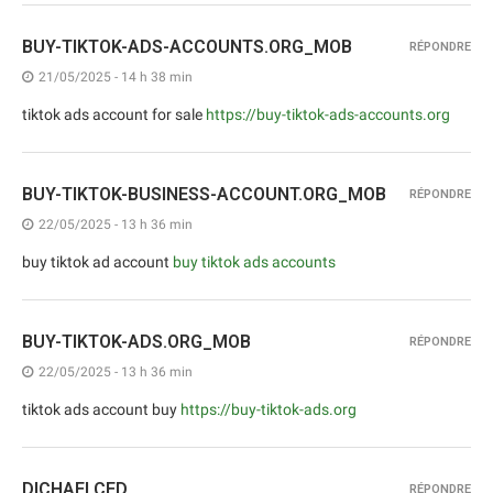
BUY-TIKTOK-ADS-ACCOUNTS.ORG_MOB
RÉPONDRE
21/05/2025 - 14 h 38 min
tiktok ads account for sale
https://buy-tiktok-ads-accounts.org
BUY-TIKTOK-BUSINESS-ACCOUNT.ORG_MOB
RÉPONDRE
22/05/2025 - 13 h 36 min
buy tiktok ad account
buy tiktok ads accounts
BUY-TIKTOK-ADS.ORG_MOB
RÉPONDRE
22/05/2025 - 13 h 36 min
tiktok ads account buy
https://buy-tiktok-ads.org
DICHAELCED
RÉPONDRE