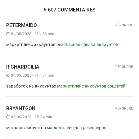
5 607 COMMENTAIRES
PETERMAIDO
RÉPONDRE
01/05/2025 - 13 h 56 min
маркетплейс аккаунтов
безопасная сделка аккаунтов
RICHARDGILIA
RÉPONDRE
01/05/2025 - 14 h 01 min
заработок на аккаунтах
маркетплейс аккаунтов соцсетей
BRYANTGON
RÉPONDRE
02/05/2025 - 1 h 24 min
магазин аккаунтов
маркетплейс для реселлеров