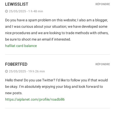
LEWISSLIST
RÉPONDRE
25/05/2025 - 1 h 48 min
Do you have a spam problem on this website; I also am a blogger,
and I was curious about your situation; we have developed some
nice procedures and we are looking to trade methods with others,
be sure to shoot me an email if interested.
hafilat card balance
FOBERTFED
RÉPONDRE
25/05/2025 - 19 h 26 min
Hello there! Do you use Twitter? I’d like to follow you if that would
be okay. I’m absolutely enjoying your blog and look forward to
new posts.
https://aiplanet.com/profile/roadbill6