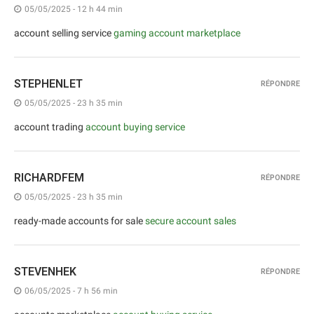
05/05/2025 - 12 h 44 min
account selling service
gaming account marketplace
STEPHENLET
RÉPONDRE
05/05/2025 - 23 h 35 min
account trading
account buying service
RICHARDFEM
RÉPONDRE
05/05/2025 - 23 h 35 min
ready-made accounts for sale
secure account sales
STEVENHEK
RÉPONDRE
06/05/2025 - 7 h 56 min