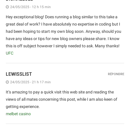
24/05/2025 - 12 h 15 min
Hey exceptional blog! Does running a blog similar to this take a
great deal of work? I have absolutely no expertise in coding but I
had been hoping to start my own blog soon. Anyway, should you
have any ideas or tips for new blog owners please share. I know
this is off subject however I simply needed to ask. Many thanks!
UFC
LEWISSLIST
RÉPONDRE
24/05/2025 - 21 h 17 min
It’s amazing to pay a quick visit this web site and reading the
views of all mates concerning this post, while I am also keen of
getting experience.
melbet casino