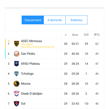
Classement
A domicile
Extèrieur
J
Buts
Diff
PTS
V
ASEC Mimosas
1
30
50:21
29
62
19
Titre gagné
Ligue des Champions de la CAF
San Pédro
2
29
40:30
10
49
13
AFAD-Plateau
3
29
38:24
14
47
13
Tchologo
4
30
29:28
1
46
12
Mouna
5
28
38:28
10
42
12
Stade D'abidjan
6
28
28:26
2
40
11
Sol
7
29
33:43
-10
40
12