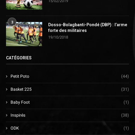
15/02/2019
3
Dosso-Bolagbanti-Pondé (DBP) : l’arme
forte des militaires
19/10/2018
CATÉGORIES
Petit Poto
(44)
Basket 225
(31)
Baby Foot
(1)
Inspirés
(38)
ODK
(1)