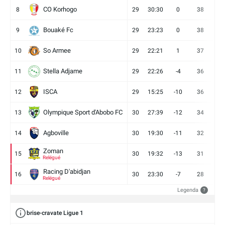
CO Korhogo
8
29
30:30
0
38
10
Bouaké Fc
9
29
23:23
0
38
9
So Armee
10
29
22:21
1
37
9
Stella Adjame
11
29
22:26
-4
36
9
ISCA
12
29
15:25
-10
36
10
Olympique Sport d'Abobo FC
13
30
27:39
-12
34
9
Agboville
14
30
19:30
-11
32
7
Zoman
15
30
19:32
-13
31
7
Relégué
Racing D'abidjan
16
30
23:30
-7
28
6
Relégué
Legenda
?
brise-cravate Ligue 1