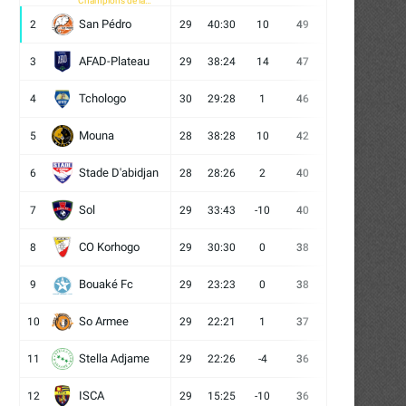
Champions de la
CAF
San Pédro
2
29
40:30
10
49
13
10
6
AFAD-Plateau
3
29
38:24
14
47
13
8
8
Tchologo
4
30
29:28
1
46
12
10
8
Mouna
5
28
38:28
10
42
12
6
10
Stade D'abidjan
6
28
28:26
2
40
11
7
10
Sol
7
29
33:43
-10
40
12
4
13
CO Korhogo
8
29
30:30
0
38
10
8
11
Bouaké Fc
9
29
23:23
0
38
9
11
9
So Armee
10
29
22:21
1
37
9
10
10
Stella Adjame
11
29
22:26
-4
36
9
9
11
ISCA
12
29
15:25
-10
36
10
6
13