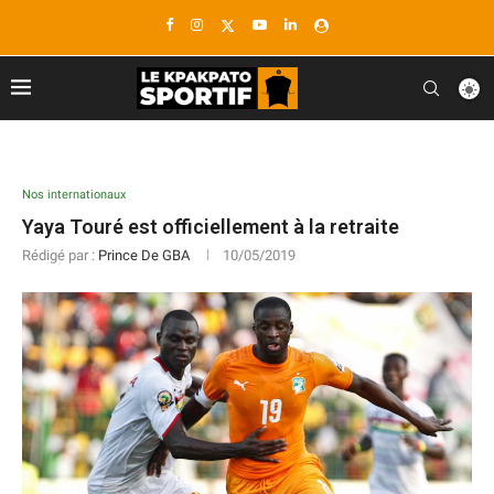
commercialpressuresonland.org
homejamesglobal.com
pafiboalemokab.org
gethighered.com
situs togel online
thepubtheatre
situs slot gacor
situs slot gacor
situs slot gacor
situs slot gacor
login bento4d
situs slot gacor
situs slot gacor
situs slot gacor
situs slot gacor
situs slot gacor
situs slot gacor
situs slot gacor
link slot gacor
bandar togel
link bento4d
bandar togel
sydney night
situs gacor
togel online
prowlpr.com
situs gacor
slot thailand
slot thailand
slot thailand
slot thailand
slot thailand
situs togel
slot gacor
bento4d
situs togel
bento4d
situs togel
slot gacor
situs togel
situs togel
slot online
slot gacor
slot online
slot gacor
slot gacor
slot gacor
bento4d
situs togel
situs togel
situs togel
situs togel
situs togel
situs togel
situs togel
bento4d
slot gacor
slot gacor
situs togel
slot gacor
toto slot 4d
link gacor
slot online
slot online
slot gacor
situs togel
slot gacor
slot gacor
slot gacor
togel resmi
slot online
slot gacor
link gacor
slot gacor
slot gacor
situs toto
situs slot
situs slot
toto togel
toto togel
toto togel
toto togel
toto togel
toto togel
situs slot
situs slot
toto togel
toto togel
toto togel
toto togel
situs toto
situs toto
situs toto
toto togel
situs toto
slot resmi
toto togel
toto togel
situs slot
situs toto
toto togel
situs toto
situs toto
toto togel
situs toto
situs toto
situs toto
toto togel
situs toto
situs toto
slot resmi
situs slot
situs toto
slot resmi
situs toto
situs toto
toto togel
situs toto
situs toto
situs toto
toto slot
toto slot
toto slot
toto slot
toto slot
link slot
toto slot
link slot
toto slot
toto slot
toto slot
toto slot
link slot
toto slot
toto slot
toto slot
toto slot
toto slot
toto slot
toto slot
link slot
toto slot
toto slot
link slot
link slot
toto slot
toto slot
togel
togel
toto
toto
toto
toto
toto
toto
toto
toto
slot
toto
Nos internationaux
Yaya Touré est officiellement à la retraite
Rédigé par :
Prince De GBA
10/05/2019