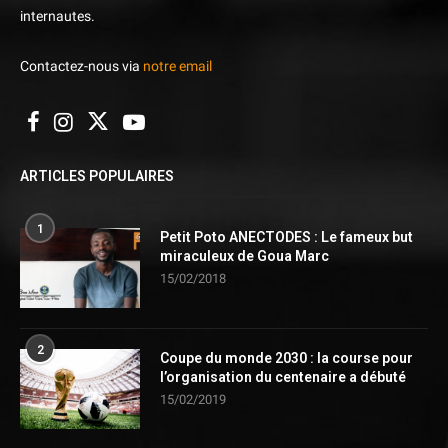
internautes.
Contactez-nous via
notre email
ARTICLES POPULAIRES
1
Petit Poto ANECTODES : Le fameux but
miraculeux de Goua Marc
15/02/2018
2
Coupe du monde 2030 : la course pour
l’organisation du centenaire a débuté
15/02/2019