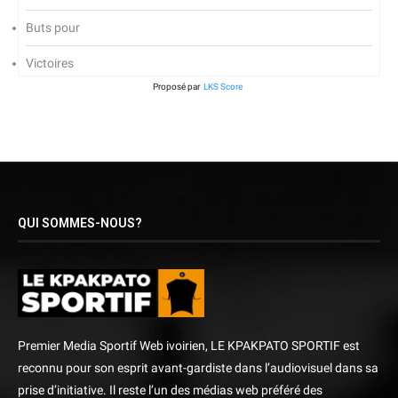
Buts pour
Victoires
Proposé par
LKS Score
QUI SOMMES-NOUS?
Premier Media Sportif Web ivoirien, LE KPAKPATO SPORTIF est
reconnu pour son esprit avant-gardiste dans l’audiovisuel dans sa
prise d’initiative. Il reste l’un des médias web préféré des