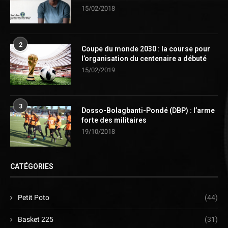
15/02/2018
2
Coupe du monde 2030 : la course pour
l’organisation du centenaire a débuté
15/02/2019
3
Dosso-Bolagbanti-Pondé (DBP) : l’arme
forte des militaires
19/10/2018
CATÉGORIES
Petit Poto
(44)
Basket 225
(31)