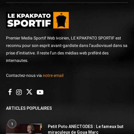
Premier Media Sportif Web ivoirien, LE KPAKPATO SPORTIF est
reconnu pour son esprit avant-gardiste dans l’audiovisuel dans sa
prise d’initiative. Il reste l’un des médias web préféré des
internautes.
Contactez-nous via
notre email
ARTICLES POPULAIRES
1
Petit Poto ANECTODES : Le fameux but
miraculeux de Goua Marc