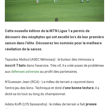
Cette nouvelle édition de la MTN Ligue 1 a permis de
découvrir des néophytes qui ont excellé lors de leur première
saison dans l’élite. Découvrez les nominés pour la meilleure
révélation de la saison.
Tapsoba Abdoul (ASEC Mimosas) : le buteur des mimosas a
inscrit 7 buts
dans l’exercice. Très vif, il a créé assez de problèmes
aux
défenses adverses
au profit des partenaires.
N’Guessan Jean (RCA) : Le milieu de terrain a rayonné dans
l’entre-jeu des lions. Technique et doté d’
une bonne lecture
, il a
dicté sa loi tout au long du championnat.
Adeta Koffi (LYS Sassandra) : le milieu de terrain a fait
preuve