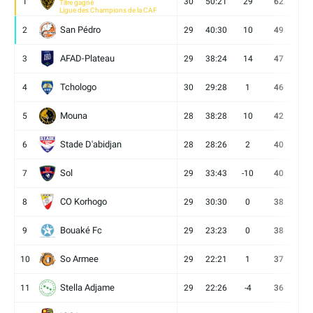
1
30
50:21
29
62
19
Titre gagné
Ligue des Champions de la CAF
San Pédro
2
29
40:30
10
49
13
AFAD-Plateau
3
29
38:24
14
47
13
Tchologo
4
30
29:28
1
46
12
Mouna
5
28
38:28
10
42
12
Stade D'abidjan
6
28
28:26
2
40
11
Sol
7
29
33:43
-10
40
12
CO Korhogo
8
29
30:30
0
38
10
Bouaké Fc
9
29
23:23
0
38
9
So Armee
10
29
22:21
1
37
9
Stella Adjame
11
29
22:26
-4
36
9