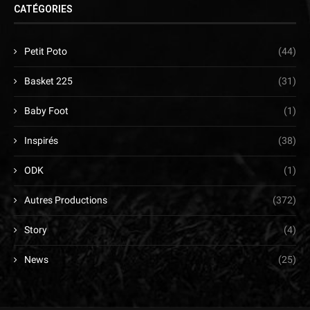
CATÉGORIES
Petit Poto
(44)
Basket 225
(31)
Baby Foot
(1)
Inspirés
(38)
ODK
(1)
Autres Productions
(372)
Story
(4)
News
(25)