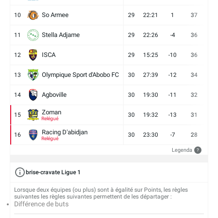
So Armee
10
29
22:21
1
37
9
Stella Adjame
11
29
22:26
-4
36
9
ISCA
12
29
15:25
-10
36
10
Olympique Sport d'Abobo FC
13
30
27:39
-12
34
9
Agboville
14
30
19:30
-11
32
7
Zoman
15
30
19:32
-13
31
7
Relégué
Racing D'abidjan
16
30
23:30
-7
28
6
Relégué
Legenda
?
brise-cravate Ligue 1
Lorsque deux équipes (ou plus) sont à égalité sur Points, les règles
suivantes les règles suivantes permettent de les départager :
Différence de buts