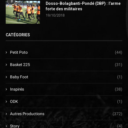
3
Dosso-Bolagbanti-Pondé (DBP) : l’arme
forte des militaires
19/10/2018
CATÉGORIES
Petit Poto
(44)
Basket 225
(31)
Baby Foot
(1)
Inspirés
(38)
ODK
(1)
Autres Productions
(372)
Story
(4)