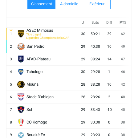
Classement
A domicile
Extèrieur
J
Buts
Diff
PTS
V
ASEC Mimosas
1
30
50:21
29
62
19
Titre gagné
Ligue des Champions de la CAF
San Pédro
2
29
40:30
10
49
13
AFAD-Plateau
3
29
38:24
14
47
13
Tchologo
4
30
29:28
1
46
12
Mouna
5
28
38:28
10
42
12
Stade D'abidjan
6
28
28:26
2
40
11
Sol
7
29
33:43
-10
40
12
CO Korhogo
8
29
30:30
0
38
10
Bouaké Fc
9
29
23:23
0
38
9