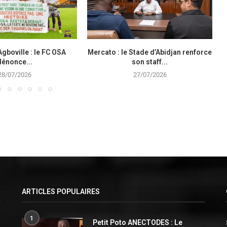
Agboville : le FC OSA
Mercato : le Stade d’Abidjan renforce
dénonce...
son staff...
28/07/2026
27/07/2026
ARTICLES POPULAIRES
1
Petit Poto ANECTODES : Le