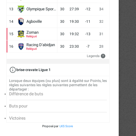
Olympique Sport d'Abobo FC
13
30
27:39
-12
34
9
7
14
Agboville
14
30
19:30
-11
32
7
11
12
Zoman
15
30
19:32
-13
31
7
10
13
Relégué
Racing D'abidjan
16
30
23:30
-7
28
6
10
14
Relégué
Legenda
?
brise-cravate Ligue 1
Lorsque deux équipes (ou plus) sont à égalité sur Points, les
règles suivantes les règles suivantes permettent de les
départager :
Différence de buts
Buts pour
Victoires
Proposé par
LKS Score