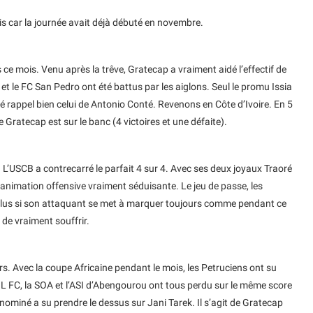
 car la journée avait déjà débuté en novembre.
s ce mois. Venu après la trêve, Gratecap a vraiment aidé l’effectif de
 et le FC San Pedro ont été battus par les aiglons. Seul le promu Issia
sé rappel bien celui de Antonio Conté. Revenons en Côte d’Ivoire. En 5
 Gratecap est sur le banc (4 victoires et une défaite).
 L’USCB a contrecarré le parfait 4 sur 4. Avec ses deux joyaux Traoré
 animation offensive vraiment séduisante. Le jeu de passe, les
n plus si son attaquant se met à marquer toujours comme pendant ce
 de vraiment souffrir.
rs. Avec la coupe Africaine pendant le mois, les Petruciens ont su
OL FC, la SOA et l’ASI d’Abengourou ont tous perdu sur le même score
nominé a su prendre le dessus sur Jani Tarek. Il s’agit de Gratecap