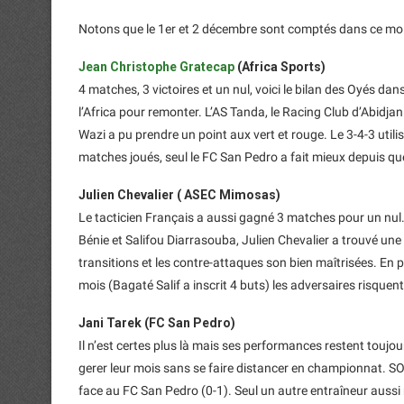
Notons que le 1er et 2 décembre sont comptés dans ce mois
Jean Christophe Gratecap
(Africa Sports)
4 matches, 3 victoires et un nul, voici le bilan des Oyés dan
l’Africa pour remonter. L’AS Tanda, le Racing Club d’Abidjan
Wazi a pu prendre un point aux vert et rouge. Le 3-4-3 utili
matches joués, seul le FC San Pedro a fait mieux depuis que
Julien Chevalier ( ASEC Mimosas)
Le tacticien Français a aussi gagné 3 matches pour un nul.
Bénie et Salifou Diarrasouba, Julien Chevalier a trouvé une
transitions et les contre-attaques son bien maîtrisées. E
mois (Bagaté Salif a inscrit 4 buts) les adversaires risquent
Jani Tarek (FC San Pedro)
Il n’est certes plus là mais ses performances restent toujou
gerer leur mois sans se faire distancer en championnat. S
face au FC San Pedro (0-1). Seul un autre entraîneur aussi 