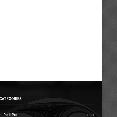
FC San Pedro : cap sur la Tunisie...
ASEC Mimosas et la soif 
transmission
24/07/2026
21/07/2026
CATÉGORIES
Petit Poto
(44)