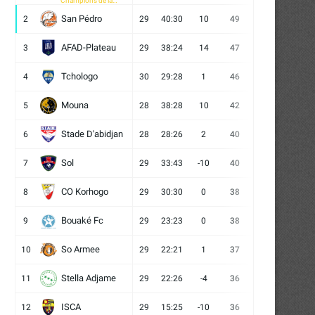
Champions de la
CAF
San Pédro
2
29
40:30
10
49
13
10
6
AFAD-Plateau
3
29
38:24
14
47
13
8
8
Tchologo
4
30
29:28
1
46
12
10
8
Mouna
5
28
38:28
10
42
12
6
10
Stade D'abidjan
6
28
28:26
2
40
11
7
10
Sol
7
29
33:43
-10
40
12
4
13
CO Korhogo
8
29
30:30
0
38
10
8
11
Bouaké Fc
9
29
23:23
0
38
9
11
9
So Armee
10
29
22:21
1
37
9
10
10
Stella Adjame
11
29
22:26
-4
36
9
9
11
ISCA
12
29
15:25
-10
36
10
6
13