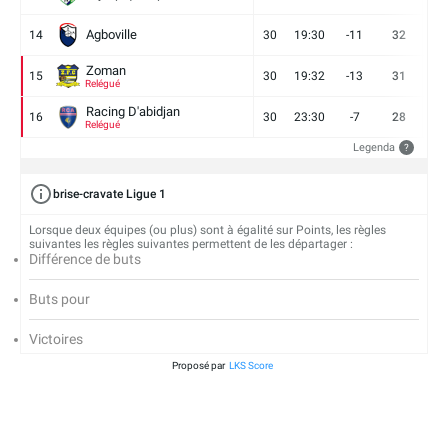
Agboville
14
30
19:30
-11
32
7
Zoman
15
30
19:32
-13
31
7
Relégué
Racing D'abidjan
16
30
23:30
-7
28
6
Relégué
Legenda
?
brise-cravate Ligue 1
Lorsque deux équipes (ou plus) sont à égalité sur Points, les règles
suivantes les règles suivantes permettent de les départager :
Différence de buts
Buts pour
Victoires
Proposé par
LKS Score