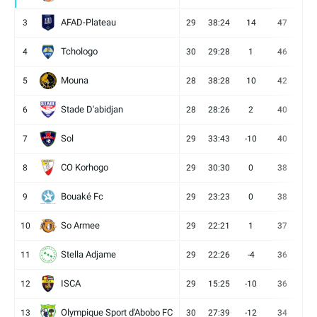
AFAD-Plateau
3
29
38:24
14
47
13
Tchologo
4
30
29:28
1
46
12
Mouna
5
28
38:28
10
42
12
Stade D'abidjan
6
28
28:26
2
40
11
Sol
7
29
33:43
-10
40
12
CO Korhogo
8
29
30:30
0
38
10
Bouaké Fc
9
29
23:23
0
38
9
So Armee
10
29
22:21
1
37
9
Stella Adjame
11
29
22:26
-4
36
9
ISCA
12
29
15:25
-10
36
10
Olympique Sport d'Abobo FC
13
30
27:39
-12
34
9