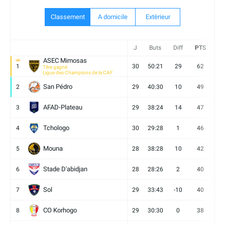
Classement
A domicile
Extèrieur
J
Buts
Diff
PTS
V
ASEC Mimosas
1
30
50:21
29
62
19
Titre gagné
Ligue des Champions de la CAF
San Pédro
2
29
40:30
10
49
13
AFAD-Plateau
3
29
38:24
14
47
13
Tchologo
4
30
29:28
1
46
12
Mouna
5
28
38:28
10
42
12
Stade D'abidjan
6
28
28:26
2
40
11
Sol
7
29
33:43
-10
40
12
CO Korhogo
8
29
30:30
0
38
10