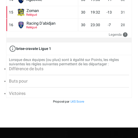
Zoman
15
30
19:32
-13
31
7
Relégué
Racing D'abidjan
16
30
23:30
-7
28
6
Relégué
Legenda
?
brise-cravate Ligue 1
Lorsque deux équipes (ou plus) sont à égalité sur Points, les règles
suivantes les règles suivantes permettent de les départager :
Différence de buts
Buts pour
Victoires
Proposé par
LKS Score