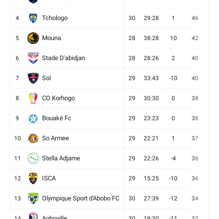
Tchologo
4
30
29:28
1
46
12
Mouna
5
28
38:28
10
42
12
Stade D'abidjan
6
28
28:26
2
40
11
Sol
7
29
33:43
-10
40
12
CO Korhogo
8
29
30:30
0
38
10
Bouaké Fc
9
29
23:23
0
38
9
So Armee
10
29
22:21
1
37
9
Stella Adjame
11
29
22:26
-4
36
9
ISCA
12
29
15:25
-10
36
10
Olympique Sport d'Abobo FC
13
30
27:39
-12
34
9
Agboville
14
30
19:30
-11
32
7