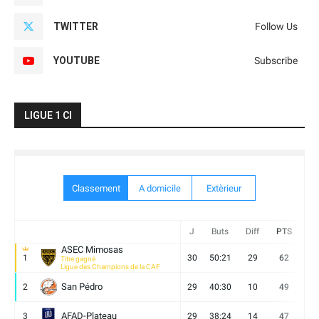
TWITTER
Follow Us
YOUTUBE
Subscribe
LIGUE 1 CI
Classement
A domicile
Extèrieur
J
Buts
Diff
PTS
V
ASEC Mimosas
1
30
50:21
29
62
19
Titre gagné
Ligue des Champions de la CAF
San Pédro
2
29
40:30
10
49
13
AFAD-Plateau
3
29
38:24
14
47
13