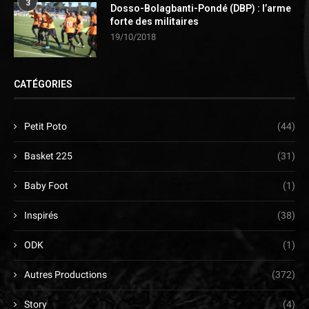
3
Dosso-Bolagbanti-Pondé (DBP) : l’arme
forte des militaires
19/10/2018
CATÉGORIES
Petit Poto
(44)
Basket 225
(31)
Baby Foot
(1)
Inspirés
(38)
ODK
(1)
Autres Productions
(372)
Story
(4)