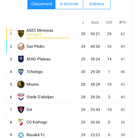
Classement
A domicile
Extèrieur
J
Buts
Diff
PTS
V
ASEC Mimosas
1
30
50:21
29
62
19
Titre gagné
Ligue des Champions de la CAF
San Pédro
2
29
40:30
10
49
13
AFAD-Plateau
3
29
38:24
14
47
13
Tchologo
4
30
29:28
1
46
12
Mouna
5
28
38:28
10
42
12
Stade D'abidjan
6
28
28:26
2
40
11
Sol
7
29
33:43
-10
40
12
CO Korhogo
8
29
30:30
0
38
10
Bouaké Fc
9
29
23:23
0
38
9