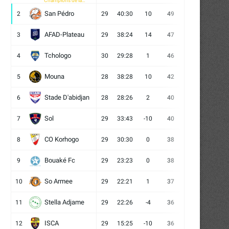
Champions de la
CAF
San Pédro
2
29
40:30
10
49
13
10
6
AFAD-Plateau
3
29
38:24
14
47
13
8
8
Tchologo
4
30
29:28
1
46
12
10
8
Mouna
5
28
38:28
10
42
12
6
10
Stade D'abidjan
6
28
28:26
2
40
11
7
10
Sol
7
29
33:43
-10
40
12
4
13
CO Korhogo
8
29
30:30
0
38
10
8
11
Bouaké Fc
9
29
23:23
0
38
9
11
9
So Armee
10
29
22:21
1
37
9
10
10
Stella Adjame
11
29
22:26
-4
36
9
9
11
ISCA
12
29
15:25
-10
36
10
6
13