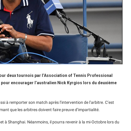
ur deux tournois par l’Association of Tennis Professional
e pour encourager l’australien Nick Kyrgios lors du deuxième
ussi à remporter son match après l’intervention de l’arbitre. C’est
mant que les arbitres doivent faire preuve d’impartialité.
et à Shanghai. Néanmoins, il pourra revenir à la mi-Octobre lors du