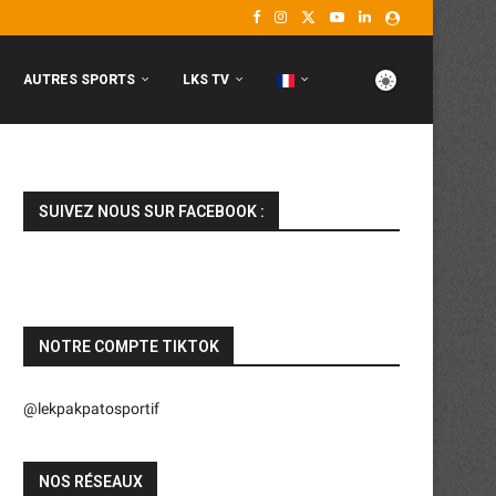
link alternatif bento4d
situs togel online
link slot terpercaya
thepubtheatre
slot gacor hari ini
slot gacor hari ini
link slot gacor
toto slot gacor
bandar togel
sydney night
situs gacor
slot thailand
slot maxwin
situs gacor
situs gacor
togel online
slot thailand
situs gacor
togel online
slot thailand
situs gacor
bento4d
situs togel
slot gacor
bento4d
bento4d
bento4d
situs togel
bento4d
bento4d
bento4d
bento4d
bento4d
situs togel
slot gacor
situs togel
situs togel
situs togel
situs togel
bento4d
toto online
link gacor
slot gacor
slot gacor
situs togel
situs togel
slot gacor
situs togel
situs togel
slot online
link gacor
bento4d
slot online
bento4d
situs togel
situs togel
slot online
situs toto
situs toto
toto togel
situs slot
situs slot
slot resmi
situs slot
toto togel
situs toto
situs toto
situs toto
toto togel
situs slot
situs slot
situs toto
situs slot
toto togel
login toto
toto togel
situs toto
situs toto
toto togel
situs toto
toto togel
situs slot
toto togel
toto togel
toto togel
slot resmi
situs slot
situs toto
toto togel
toto togel
toto togel
situs toto
toto togel
situs toto
situs slot
situs slot
situs toto
situs toto
situs toto
toto togel
slot resmi
situs toto
situs toto
situs toto
situs slot
toto slot
toto slot
toto slot
slot 4d
toto slot
toto slot
link slot
toto slot
toto slot
link slot
toto slot
toto slot
toto slot
rtp slot live
toto slot
toto slot
link slot
toto slot
toto slot
toto slot
toto slot
toto slot
toto slot
link slot
toto slot
toto slot
toto slot
toto slot
toto slot
toto slot
link slot
link slot
rtp slot
togel
AUTRES SPORTS
LKS TV
SUIVEZ NOUS SUR FACEBOOK :
NOTRE COMPTE TIKTOK
@lekpakpatosportif
NOS RÉSEAUX