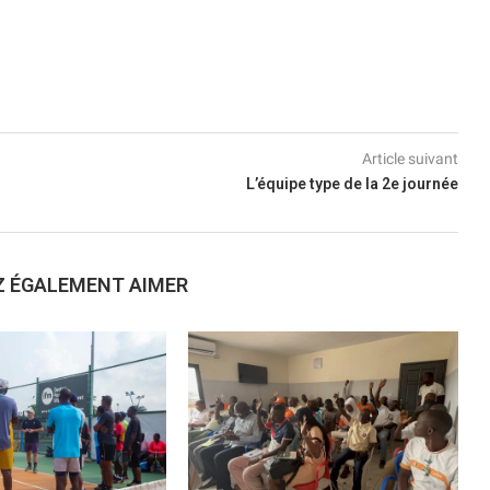
Article suivant
L’équipe type de la 2e journée
Z ÉGALEMENT AIMER