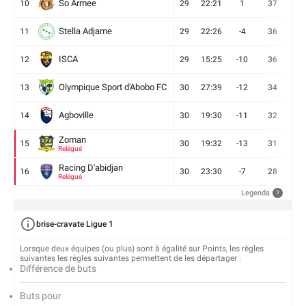
So Armee
10
29
22:21
1
37
9
Stella Adjame
11
29
22:26
-4
36
9
ISCA
12
29
15:25
-10
36
10
Olympique Sport d'Abobo FC
13
30
27:39
-12
34
9
Agboville
14
30
19:30
-11
32
7
Zoman
15
30
19:32
-13
31
7
Relégué
Racing D'abidjan
16
30
23:30
-7
28
6
Relégué
Legenda
?
brise-cravate Ligue 1
Lorsque deux équipes (ou plus) sont à égalité sur Points, les règles
suivantes les règles suivantes permettent de les départager :
Différence de buts
Buts pour