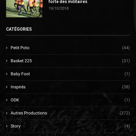
forte des militaires
19/10/2018
CATÉGORIES
Petit Poto
(44)
Basket 225
(31)
Baby Foot
(1)
Inspirés
(38)
ODK
(1)
Autres Productions
(372)
Story
(4)