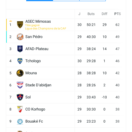
J
Buts
Diff
PTS
V
ASEC Mimosas
1
30
50:21
29
62
19
Titre gagné
Ligue des Champions de la CAF
San Pédro
2
29
40:30
10
49
13
AFAD-Plateau
3
29
38:24
14
47
13
Tchologo
4
30
29:28
1
46
12
Mouna
5
28
38:28
10
42
12
Stade D'abidjan
6
28
28:26
2
40
11
Sol
7
29
33:43
-10
40
12
CO Korhogo
8
29
30:30
0
38
10
Bouaké Fc
9
29
23:23
0
38
9