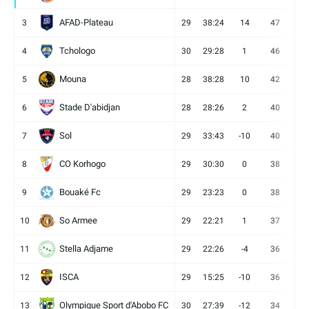
AFAD-Plateau
3
29
38:24
14
47
13
Tchologo
4
30
29:28
1
46
12
Mouna
5
28
38:28
10
42
12
Stade D'abidjan
6
28
28:26
2
40
11
Sol
7
29
33:43
-10
40
12
CO Korhogo
8
29
30:30
0
38
10
Bouaké Fc
9
29
23:23
0
38
9
So Armee
10
29
22:21
1
37
9
Stella Adjame
11
29
22:26
-4
36
9
ISCA
12
29
15:25
-10
36
10
Olympique Sport d'Abobo FC
13
30
27:39
-12
34
9