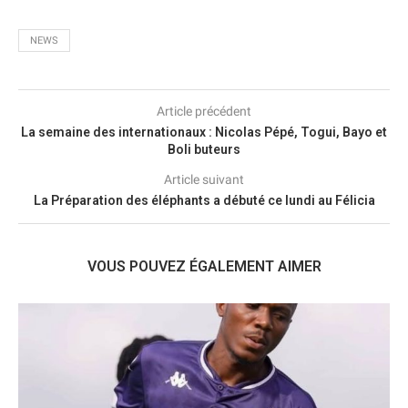
NEWS
Article précédent
La semaine des internationaux : Nicolas Pépé, Togui, Bayo et
Boli buteurs
Article suivant
La Préparation des éléphants a débuté ce lundi au Félicia
VOUS POUVEZ ÉGALEMENT AIMER