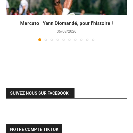
Mercato : Yann Diomandé, pour l’histoire !
06/08/2026
SUIVEZ NOUS SUR FACEBOOK :
NOTRE COMPTE TIKTOK