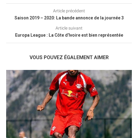
Article précédent
Saison 2019 – 2020: La bande annonce de la journée 3
Article suivant
Europa League : La Côte d’Ivoire est bien représentée
VOUS POUVEZ ÉGALEMENT AIMER