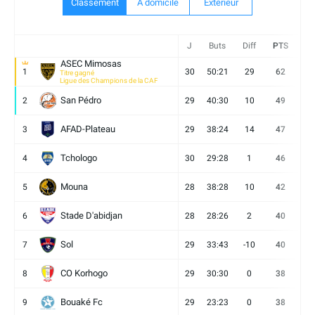
Classement
A domicile
Extèrieur
J
Buts
Diff
PTS
V
ASEC Mimosas
1
30
50:21
29
62
19
Titre gagné
Ligue des Champions de la CAF
San Pédro
2
29
40:30
10
49
13
AFAD-Plateau
3
29
38:24
14
47
13
Tchologo
4
30
29:28
1
46
12
Mouna
5
28
38:28
10
42
12
Stade D'abidjan
6
28
28:26
2
40
11
Sol
7
29
33:43
-10
40
12
CO Korhogo
8
29
30:30
0
38
10
Bouaké Fc
9
29
23:23
0
38
9