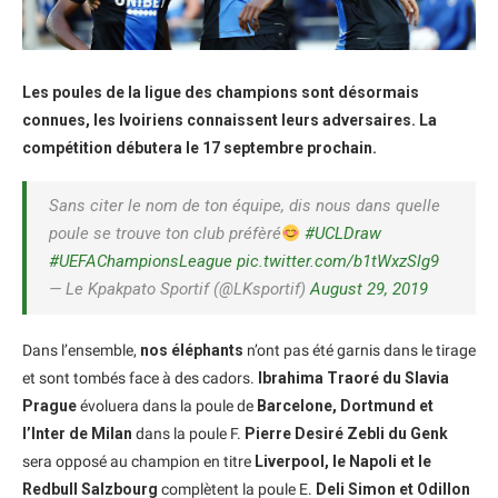
Les poules de la ligue des champions sont désormais
connues, les Ivoiriens connaissent leurs adversaires. La
compétition débutera le 17 septembre prochain.
Sans citer le nom de ton équipe, dis nous dans quelle
poule se trouve ton club préfèré
#UCLDraw
#UEFAChampionsLeague
pic.twitter.com/b1tWxzSlg9
— Le Kpakpato Sportif (@LKsportif)
August 29, 2019
Dans l’ensemble,
nos éléphants
n’ont pas été garnis dans le tirage
et sont tombés face à des cadors.
Ibrahima Traoré du Slavia
Prague
évoluera dans la poule de
Barcelone, Dortmund et
l’Inter de Milan
dans la poule F.
Pierre Desiré Zebli du Genk
sera opposé au champion en titre
Liverpool, le Napoli et le
Redbull Salzbourg
complètent la poule E.
Deli Simon et Odillon