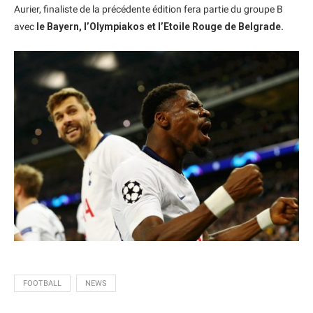
Aurier, finaliste de la précédente édition fera partie du groupe B
avec
le Bayern, l’Olympiakos et l’Etoile Rouge de Belgrade.
FOOTBALL
NEWS