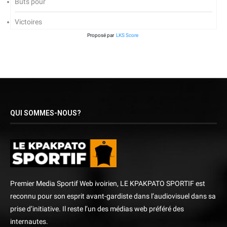
Buts pour
Victoires
Proposé par
LKS Score
QUI SOMMES-NOUS?
Premier Media Sportif Web ivoirien, LE KPAKPATO SPORTIF est
reconnu pour son esprit avant-gardiste dans l’audiovisuel dans sa
prise d’initiative. Il reste l’un des médias web préféré des
internautes.