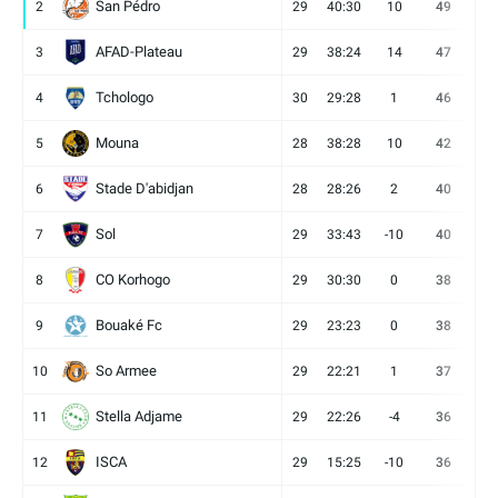
San Pédro
2
29
40:30
10
49
13
AFAD-Plateau
3
29
38:24
14
47
13
Tchologo
4
30
29:28
1
46
12
Mouna
5
28
38:28
10
42
12
Stade D'abidjan
6
28
28:26
2
40
11
Sol
7
29
33:43
-10
40
12
CO Korhogo
8
29
30:30
0
38
10
Bouaké Fc
9
29
23:23
0
38
9
So Armee
10
29
22:21
1
37
9
Stella Adjame
11
29
22:26
-4
36
9
ISCA
12
29
15:25
-10
36
10