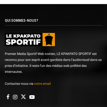
QUI SOMMES-NOUS?
Premier Media Sportif Web ivoirien, LE KPAKPATO SPORTIF est
reconnu pour son esprit avant-gardiste dans l’audiovisuel dans sa
prise d’initiative. Il reste l’un des médias web préféré des
internautes.
Contactez-nous via
notre email