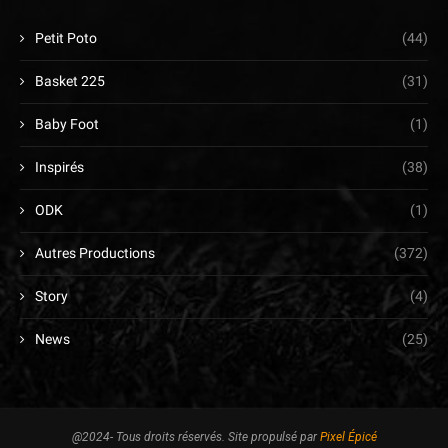
Petit Poto
(44)
Basket 225
(31)
Baby Foot
(1)
Inspirés
(38)
ODK
(1)
Autres Productions
(372)
Story
(4)
News
(25)
@2024- Tous droits réservés. Site propulsé par
Pixel Épicé