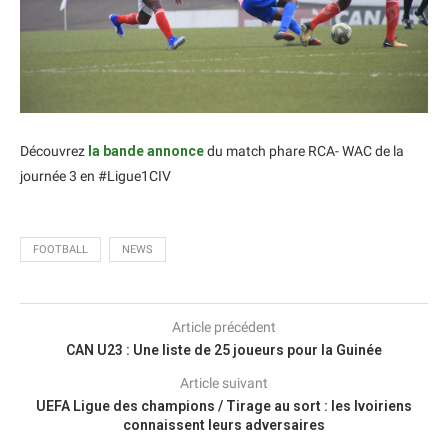
Découvrez
la bande annonce
du match phare RCA- WAC de la
journée 3 en #Ligue1CIV
FOOTBALL
NEWS
Article précédent
CAN U23 : Une liste de 25 joueurs pour la Guinée
Article suivant
UEFA Ligue des champions / Tirage au sort : les Ivoiriens
connaissent leurs adversaires