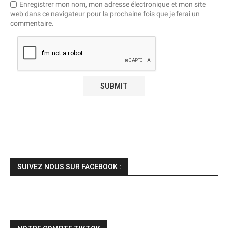
Enregistrer mon nom, mon adresse électronique et mon site
web dans ce navigateur pour la prochaine fois que je ferai un
commentaire.
SUIVEZ NOUS SUR FACEBOOK :