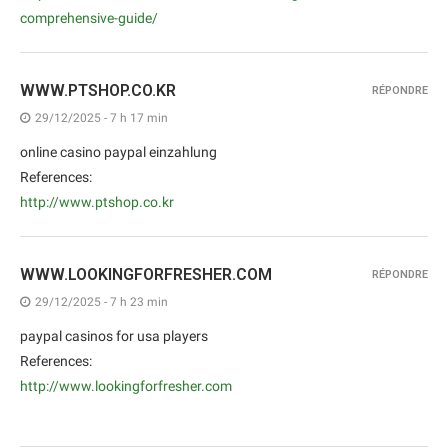
comprehensive-guide/
WWW.PTSHOP.CO.KR
RÉPONDRE
29/12/2025 - 7 h 17 min
online casino paypal einzahlung
References:
http://www.ptshop.co.kr
WWW.LOOKINGFORFRESHER.COM
RÉPONDRE
29/12/2025 - 7 h 23 min
paypal casinos for usa players
References:
http://www.lookingforfresher.com