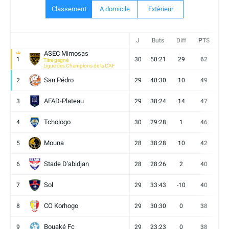
Classement
A domicile
Extèrieur
J
Buts
Diff
PTS
V
ASEC Mimosas
1
30
50:21
29
62
19
Titre gagné
Ligue des Champions de la CAF
San Pédro
2
29
40:30
10
49
13
AFAD-Plateau
3
29
38:24
14
47
13
Tchologo
4
30
29:28
1
46
12
Mouna
5
28
38:28
10
42
12
Stade D'abidjan
6
28
28:26
2
40
11
Sol
7
29
33:43
-10
40
12
CO Korhogo
8
29
30:30
0
38
10
Bouaké Fc
9
29
23:23
0
38
9