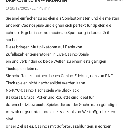
DRIP CASINO ERFAHRUNGEN
RÉPONDRE
20/12/2025 - 22 h 48 min
Sie sind einfacher zu spielen als Spielautomaten und die meisten
anderen Casinospiele und eignen sich perfekt für Spieler, die
schnelle Ergebnisse und maximale Spannung in kurzer Zeit
suchen.
Diese bringen Multiplikatoren auf Basis von
Zufallszahlengeneratoren in Live-Casino-Spiele
ein und verbinden so beide Welten zu einem einzigartigen
Tischspielerlebnis.
Sie schaffen ein authentisches Casino-Erlebnis, das von RNG-
Tischspielen nicht nachgebildet werden kann.
No-KYC-Casino-Tischspiele wie Blackjack,
Bakkarat, Craps, Poker und Roulette sind ideal für
datenschutzbewusste Spieler, die auf der Suche nach günstigen
Auszahlungsquoten und einer Vielzahl von Wettmöglichkeiten
sind.
Unser Ziel ist es, Casinos mit Sofortauszahlungen, niedrigen