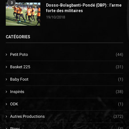
3
Dosso-Bolagbanti-Pondé (DBP) : l’arme
forte des militaires
19/10/2018
CATÉGORIES
Petit Poto
(44)
Basket 225
(31)
Baby Foot
(1)
Inspirés
(38)
ODK
(1)
Autres Productions
(372)
Story
(4)