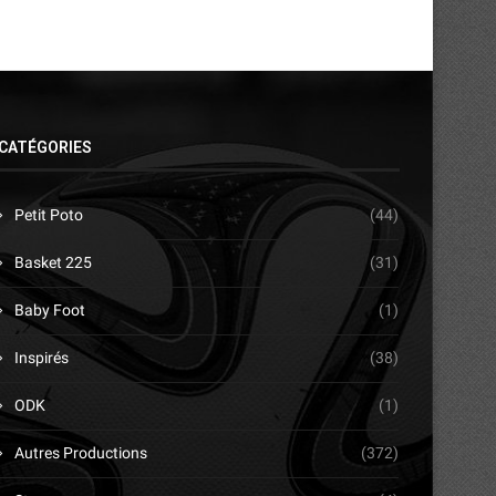
CATÉGORIES
Petit Poto
(44)
Basket 225
(31)
Baby Foot
(1)
Inspirés
(38)
ODK
(1)
Autres Productions
(372)