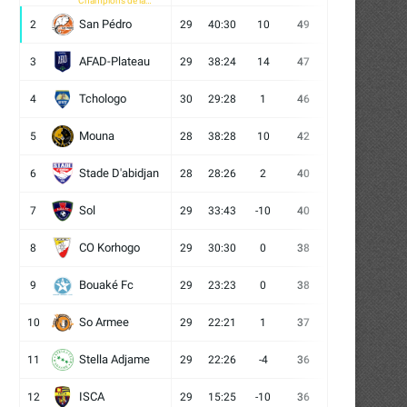
Champions de la
CAF
San Pédro
2
29
40:30
10
49
13
10
6
AFAD-Plateau
3
29
38:24
14
47
13
8
8
Tchologo
4
30
29:28
1
46
12
10
8
Mouna
5
28
38:28
10
42
12
6
10
Stade D'abidjan
6
28
28:26
2
40
11
7
10
Sol
7
29
33:43
-10
40
12
4
13
CO Korhogo
8
29
30:30
0
38
10
8
11
Bouaké Fc
9
29
23:23
0
38
9
11
9
So Armee
10
29
22:21
1
37
9
10
10
Stella Adjame
11
29
22:26
-4
36
9
9
11
ISCA
12
29
15:25
-10
36
10
6
13