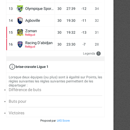
Olympique Sport d'Abobo FC
13
30
27:39
-12
34
9
7
14
Agboville
14
30
19:30
-11
32
7
11
12
Zoman
15
30
19:32
-13
31
7
10
13
Relégué
Racing D'abidjan
16
30
23:30
-7
28
6
10
14
Relégué
Legenda
?
brise-cravate Ligue 1
Lorsque deux équipes (ou plus) sont à égalité sur Points, les
règles suivantes les règles suivantes permettent de les
départager :
FC San Pedro : cap sur la Tunisie...
ASEC Mimosas et la soif 
Différence de buts
transmission
24/07/2026
Buts pour
21/07/2026
Victoires
Proposé par
LKS Score