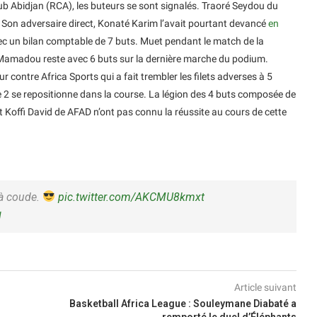
ub Abidjan (RCA), les buteurs se sont signalés. Traoré Seydou du
. Son adversaire direct, Konaté Karim l’avait pourtant devancé
en
vec un bilan comptable de 7 buts. Muet pendant le match de la
Mamadou reste avec 6 buts sur la dernière marche du podium.
ur contre Africa Sports qui a fait trembler les filets adverses à 5
e 2 se repositionne dans la course. La légion des 4 buts composée de
offi David de AFAD n’ont pas connu la réussite au cours de cette
à coude.
pic.twitter.com/AKCMU8kmxt
1
Article suivant
Basketball Africa League : Souleymane Diabaté a
remporté le duel d’Éléphants