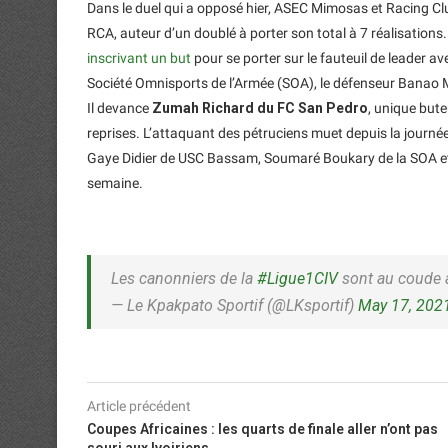
Dans le duel qui a opposé hier, ASEC Mimosas et Racing Cl
RCA, auteur d’un doublé à porter son total à 7 réalisations
inscrivant un but
pour se porter sur le fauteuil de leader a
Société Omnisports de l’Armée (SOA), le défenseur Banao 
Il devance
Zumah Richard du FC San Pedro
, unique bute
reprises. L’attaquant des pétruciens muet depuis la journé
Gaye Didier de USC Bassam, Soumaré Boukary de la SOA et K
semaine.
Les canonniers de la
#Ligue1CIV
sont au coude 
— Le Kpakpato Sportif (@LKsportif)
May 17, 202
Article précédent
Coupes Africaines : les quarts de finale aller n’ont pas
souri aux Ivoiriens