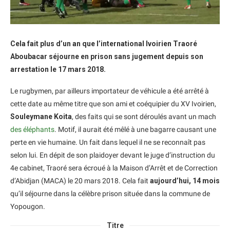
Cela fait plus d’un an que l’international Ivoirien Traoré
Aboubacar séjourne en prison sans jugement depuis son
arrestation le 17 mars 2018.
Le rugbymen, par ailleurs importateur de véhicule a été arrêté à
cette date au même titre que son ami et coéquipier du XV Ivoirien,
Souleymane Koita
, des faits qui se sont déroulés avant un mach
des éléphants
. Motif, il aurait été mêlé à une bagarre causant une
perte en vie humaine. Un fait dans lequel il ne se reconnaît pas
selon lui. En dépit de son plaidoyer devant le juge d’instruction du
4e cabinet, Traoré sera écroué à la Maison d’Arrêt et de Correction
d’Abidjan (MACA) le 20 mars 2018. Cela fait
aujourd’hui, 14 mois
qu’il séjourne dans la célèbre prison située dans la commune de
Yopougon.
Titre