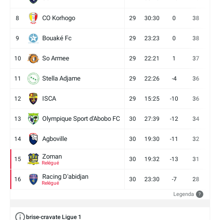
CO Korhogo
8
29
30:30
0
38
10
Bouaké Fc
9
29
23:23
0
38
9
So Armee
10
29
22:21
1
37
9
Stella Adjame
11
29
22:26
-4
36
9
ISCA
12
29
15:25
-10
36
10
Olympique Sport d'Abobo FC
13
30
27:39
-12
34
9
Agboville
14
30
19:30
-11
32
7
Zoman
15
30
19:32
-13
31
7
Relégué
Racing D'abidjan
16
30
23:30
-7
28
6
Relégué
Legenda
?
brise-cravate Ligue 1