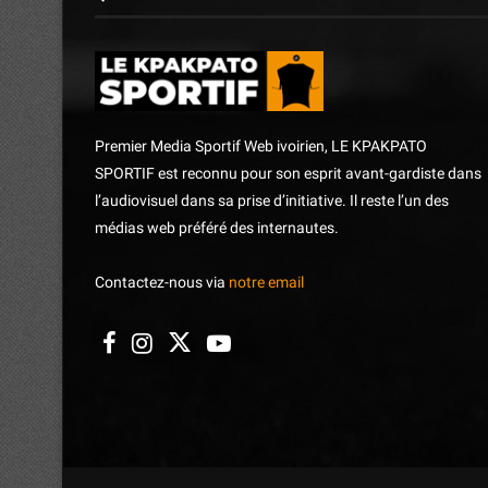
Premier Media Sportif Web ivoirien, LE KPAKPATO
SPORTIF est reconnu pour son esprit avant-gardiste dans
l’audiovisuel dans sa prise d’initiative. Il reste l’un des
médias web préféré des internautes.
Contactez-nous via
notre email