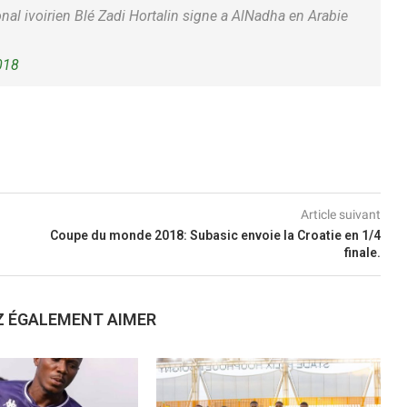
ional ivoirien Blé Zadi Hortalin signe a AlNadha en Arabie
2018
Article suivant
Coupe du monde 2018: Subasic envoie la Croatie en 1/4
finale.
Z ÉGALEMENT AIMER