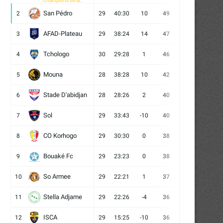
Champions de la
CAF
San Pédro
2
29
40:30
10
49
13
10
6
AFAD-Plateau
3
29
38:24
14
47
13
8
8
Tchologo
4
30
29:28
1
46
12
10
8
Mouna
5
28
38:28
10
42
12
6
10
Stade D'abidjan
6
28
28:26
2
40
11
7
10
Sol
7
29
33:43
-10
40
12
4
13
CO Korhogo
8
29
30:30
0
38
10
8
11
Bouaké Fc
9
29
23:23
0
38
9
11
9
So Armee
10
29
22:21
1
37
9
10
10
Stella Adjame
11
29
22:26
-4
36
9
9
11
ISCA
12
29
15:25
-10
36
10
6
13