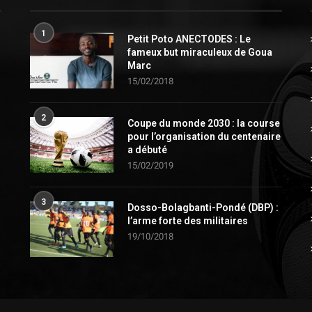
1
Petit Poto ANECTODES : Le
fameux but miraculeux de Goua
Marc
15/02/2018
2
Coupe du monde 2030 : la course
pour l’organisation du centenaire
a débuté
15/02/2019
3
Dosso-Bolagbanti-Pondé (DBP) :
l’arme forte des militaires
19/10/2018