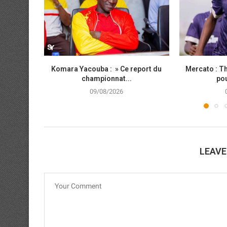
Komara Yacouba : » Ce report du
Mercato : T
championnat...
pou
09/08/2026
LEAV