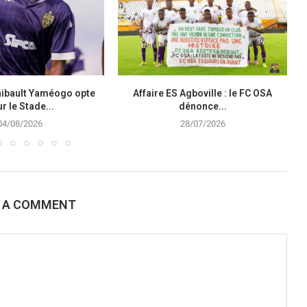
hibault Yaméogo opte
Affaire ES Agboville : le FC OSA
M
r le Stade...
dénonce...
04/08/2026
28/07/2026
E A COMMENT