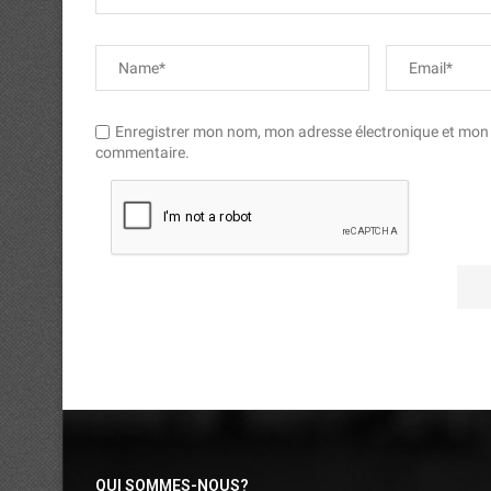
Enregistrer mon nom, mon adresse électronique et mon si
commentaire.
QUI SOMMES-NOUS?