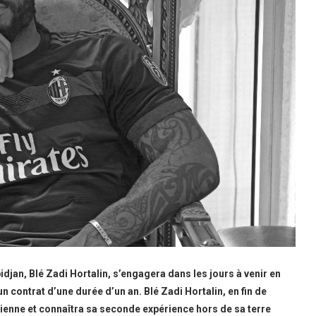
bidjan, Blé Zadi Hortalin, s’engagera dans les jours à venir en
un contrat d’une durée d’un an. Blé Zadi Hortalin, en fin de
dienne et connaîtra sa seconde expérience hors de sa terre